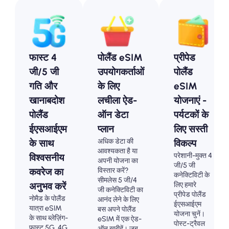
फास्ट 4
पोलैंड eSIM
प्रीपेड
जी/5 जी
उपयोगकर्ताओं
पोलैंड
गति और
के लिए
eSIM
खानाबदोश
लचीला ऐड-
योजनाएं -
पोलैंड
ऑन डेटा
पर्यटकों के
ईएसआईएम
प्लान
लिए सस्ती
अधिक डेटा की
के साथ
विकल्प
आवश्यकता है या
परेशानी-मुक्त 4
विश्वसनीय
अपनी योजना का
जी/5 जी
विस्तार करें?
कवरेज का
कनेक्टिविटी के
सीमलेस 5 जी/4
लिए हमारे
अनुभव करें
जी कनेक्टिविटी का
प्रीपेड पोलैंड
नोमैड के पोलैंड
आनंद लेने के लिए
ईएसआईएम
यात्रा eSIM
बस अपने पोलैंड
योजना चुनें।
के साथ ब्लेज़िंग-
eSIM में एक ऐड-
पोस्ट-ट्रैवल
फास्ट 5G, 4G
ऑन खरीदें। जब