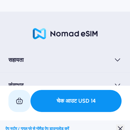
सहायता
संसाधन
चेक आउट
USD
14
हमारे साथ साथी
ऐप स्टोर / गूगल प्ले से नोमैड ऐप डाउनलोड करें