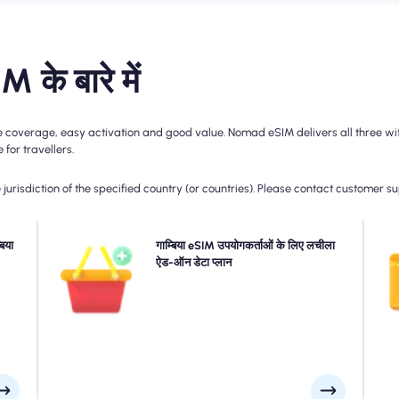
M के बारे में
le coverage, easy activation and good value. Nomad eSIM delivers all three wit
for travellers.
jurisdiction of the specified country (or countries). Please contact customer s
िविटी
िया
अधिक डेटा की आवश्यकता है या अपनी योजना का विस्तार करें? सीमलेस
गाम्बिया eSIM उपयोगकर्ताओं के लिए लचीला
 अपनी
5 जी/4 जी कनेक्टिविटी का आनंद लेने के लिए बस अपने गाम्बिया eSIM में
ऐड-ऑन डेटा प्लान
ईएसआ
्न हो
एक ऐड-ऑन खरीदें। जब आपकी प्रारंभिक योजना समाप्त हो जाती है, तो
 है।
आपका ऐड-ऑन सक्रिय हो जाता है जो आपको बिना किसी रुकावट के
जुड़ा हुआ है।