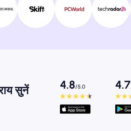
4.8
4.7
/5.0
ाय सुनें