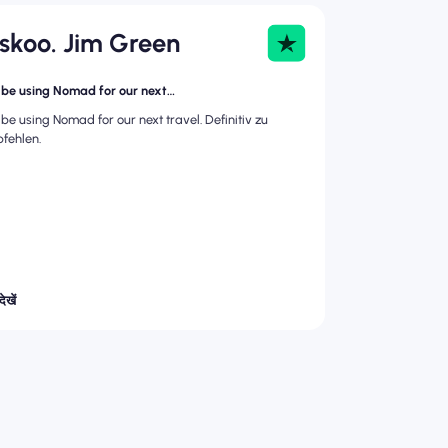
askoo. Jim Green
l be using Nomad for our next…
l be using Nomad for our next travel. Definitiv zu
fehlen.
ेखें