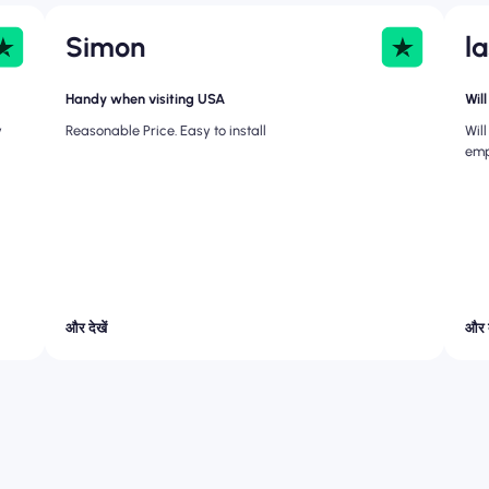
Simon
l
Handy when visiting USA
Wil
y
Reasonable Price. Easy to install
Wil
emp
और देखें
और द