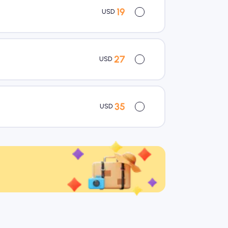
19
USD
27
USD
35
USD