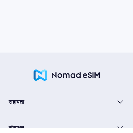
सहायता
संसाधन