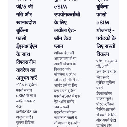
जी/5 जी
eSIM
बुर्किना
गति और
उपयोगकर्ताओं
फासो
खानाबदोश
के लिए
eSIM
बुर्किना
लचीला ऐड-
योजनाएं -
फासो
ऑन डेटा
पर्यटकों के
ईएसआईएम
प्लान
लिए सस्ती
अधिक डेटा की
के साथ
विकल्प
आवश्यकता है या
परेशानी-मुक्त 4
विश्वसनीय
अपनी योजना का
जी/5 जी
विस्तार करें?
कवरेज का
कनेक्टिविटी के
सीमलेस 5 जी/4
लिए हमारे
अनुभव करें
जी कनेक्टिविटी का
प्रीपेड बुर्किना
नोमैड के बुर्किना
आनंद लेने के लिए
फासो
फासो यात्रा
बस अपने बुर्किना
ईएसआईएम
eSIM के साथ
फासो eSIM में एक
योजना चुनें।
ब्लेज़िंग-फास्ट
ऐड-ऑन खरीदें।
पोस्ट-ट्रैवल
4G
जब आपकी
बिलिंग आश्चर्य
कनेक्टिविटी का
प्रारंभिक योजना
से बचने के लिए
अनुभव करें।
समाप्त हो जाती है,
और अपने डेटा
कृपया विशिष्ट
तो आपका ऐड-ऑन
उपयोग और