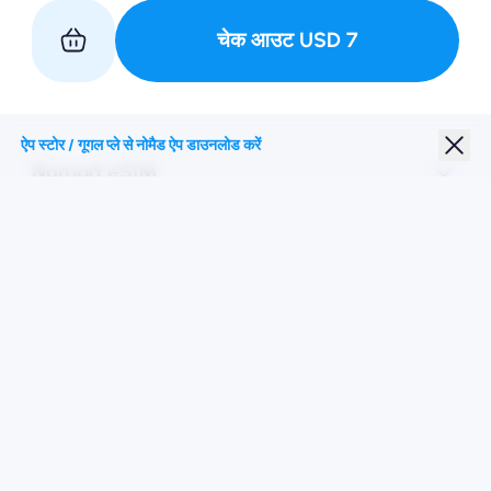
चेक आउट
USD
7
हमारे साथ साथी
ऐप स्टोर / गूगल प्ले से नोमैड ऐप डाउनलोड करें
Nomad eSIM
छात्र छूट
शीर्ष गंतव्य
हमारे पर का पालन करें