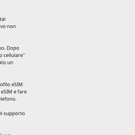
ai 
ovo non 
ono. Dopo 
o cellulare" 
ato un 
ofilo eSIM 
 eSIM e fare 
elefono.
el supporto 