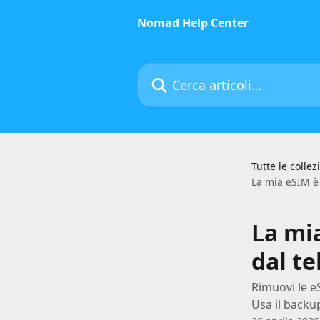
Vai al contenuto principale
Nomad Help Center
Cerca articoli…
Tutte le collez
La mia eSIM è 
La mi
dal te
Rimuovi le e
Usa il backu