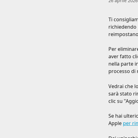
26 aprile 2026
Ti consigliam
richiedendo 
reimpostano 
Per eliminar
aver fatto cl
nella parte 
processo di 
Vedrai che l
sarà stato r
clic su "Agg
Se hai ulter
Apple 
per ri