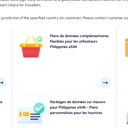
ent choice for travellers.
jurisdiction of the specified country (or countries). Please contact customer s
 5G,
Besoin de plus de données ou étendant votre plan?
Plans de données complémentaires
Ch
ur la
Achetez simplement un module complémentaire à votre
flexibles pour les utilisateurs
c
ar la
Philippines eSIM pour continuer à profiter d'une
Philippines eSIM
e de
connectivité 5G / 4G transparente. Lorsque votre plan
mai
rnée.
initial expire, votre module complémentaire active
automatiquement que vous vous connectez sans
interruption.
ques.
ée
Voyager à Manille, Cébu, Boracay ou n'importe où dans
Packages de données sur mesure
IM à
d
Philippines? Choisissez parmi nos packages de données
pour Philippines eSIM - Plans
Ph
/ 5G
Philippines conçus pour répondre à tous les besoins,
personnalisés pour les touristes
ez à
avec une connectivité 4G / 5G transparente. Quelques-
rds.
uns de nos eSIMS nécessitent une activation manuelle,