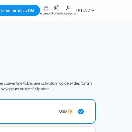
0
FR | USD
oir les forfaits eSIM
Mon esim
Panier
Se connecter
couverture fiable, une activation rapide et des forfaits
voyageurs visitant Philippines.
18
USD