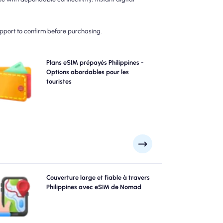
upport to confirm before purchasing.
oisissez nos plans eSIM prépayés Philippines pour la
Plans eSIM prépayés Philippines -
onnectivité 4G / 5G sans tracas. Payez d'avance pour
Options abordables pour les
éviter les surprises de facturation post-voyage et
touristes
ntenez un contrôle complet sur votre utilisation et vos
coûts de données.
Explorez Philippines avec confiance en utilisant le
Couverture large et fiable à travers
ilippines eSIM de NomAD, offrant une couverture 4G /
Philippines avec eSIM de Nomad
5G fiable de grandes villes comme Manille, Cébu,
Boracay aux spots éloignés. Restez connecté, peu
importe où votre aventure vous mène.