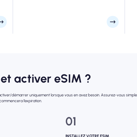
veuillez consulter votre e-mail d'installation pour être
sûr.
et activer eSIM ?
l'activer/démarrer uniquement lorsque vous en avez besoin. Assurez-vous simpleme
 commencera l’expiration.
01
INSTALLEZ VOTRE ESIM