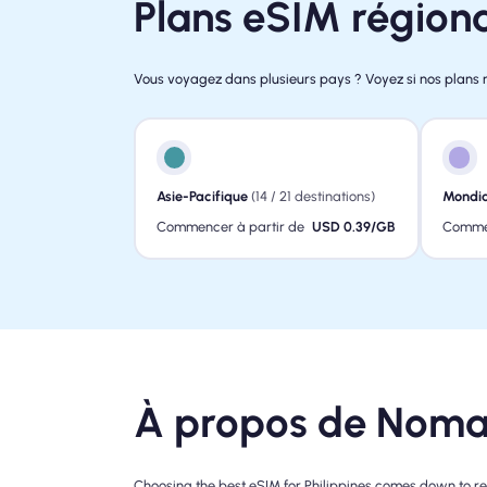
Plans eSIM régiona
Vous voyagez dans plusieurs pays ? Voyez si nos plans 
Asie-Pacifique
(14 / 21 destinations)
Mondia
Commencer à partir de
USD 0.39/GB
Commen
À propos de Nomad
Choosing the best eSIM for Philippines comes down to re