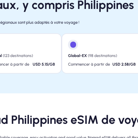
ux, y compris Philippines
régionaux sont plus adaptés à votre voyage !
l
(123 destinations)
Global-EX
(98 destinations)
cer à partir de
USD 5.15/GB
Commencer à partir de
USD 2.58/GB
 Philippines eSIM de vo
liable coverage, easy activation and good value. Nomad eSIM delivers all thre