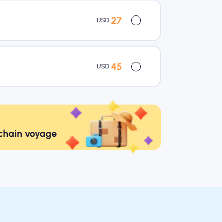
27
USD
45
USD
ochain voyage