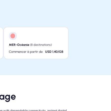
MER-Océanie
(8 destinations)
Commencer à partir de
USD 1.40/GB
yage
e with dependable connectivity, instant digital