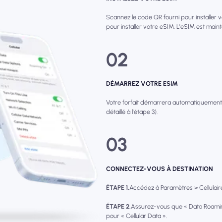
Scannez le code QR fourni pour installer 
pour installer votre eSIM. L'eSIM est main
02
DÉMARREZ VOTRE ESIM
Votre forfait démarrera automatiquement
détaillé à l'étape 3).
03
CONNECTEZ-VOUS À DESTINATION
ÉTAPE 1.
Accédez à Paramètres > Cellulaire 
ÉTAPE 2.
Assurez-vous que « Data Roamin
pour « Cellular Data ».