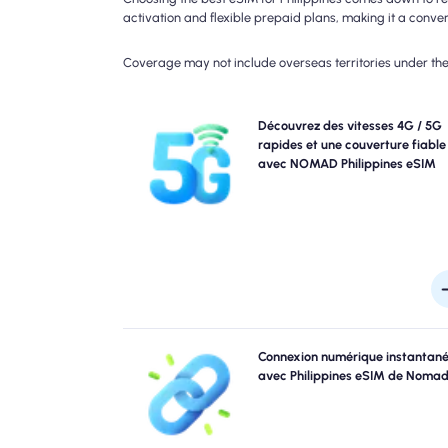
activation and flexible prepaid plans, making it a conveni
Coverage may not include overseas territories under the 
Découvrez la connectivité 4G avec le forfait eSIM
Découvrez des vitesses 4G / 5G
4G. Veuillez vérifier les détails de votre plan po
rapides et une couverture fiable
disponibilité et la vitesse spécifiques du réseau, c
avec NOMAD Philippines eSIM
couverture peut varier selon l'emplacement et l'heur
la jou
Sautez les files d'attente et oubliez les sims physi
Connexion numérique instantan
Activez instantanément votre nomade Philippines eS
avec Philippines eSIM de Noma
partir de votre appareil pour une connectivité 4G 
rapide. Obtenez en ligne le moment où vous arriv
l'aéroport sans tracas ni reta