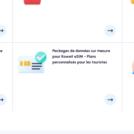
rnée.
votre module complémentaire active automatiquement
que vous vous connectez sans interruption.
ques.
ée
Voyager à Koweit? Choisissez parmi nos packages de
Packages de données sur mesure
Ex
IM à
données Koweit conçus pour répondre à tous les
pour Koweit eSIM - Plans
/ 5G
besoins, avec une connectivité 4G / 5G transparente.
personnalisés pour les touristes
ez à
Quelques-uns de nos eSIMS nécessitent une activation
c
rds.
manuelle, veuillez consulter votre e-mail d'installation
pour être sûr.