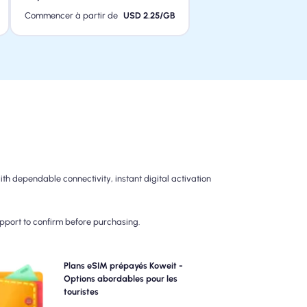
Commencer à partir de
USD 2.25/GB
h dependable connectivity, instant digital activation
upport to confirm before purchasing.
Choisissez nos plans eSIM prépayés Koweit pour la
Plans eSIM prépayés Koweit -
onnectivité 4G / 5G sans tracas. Payez d'avance pour
Options abordables pour les
éviter les surprises de facturation post-voyage et
touristes
ntenez un contrôle complet sur votre utilisation et vos