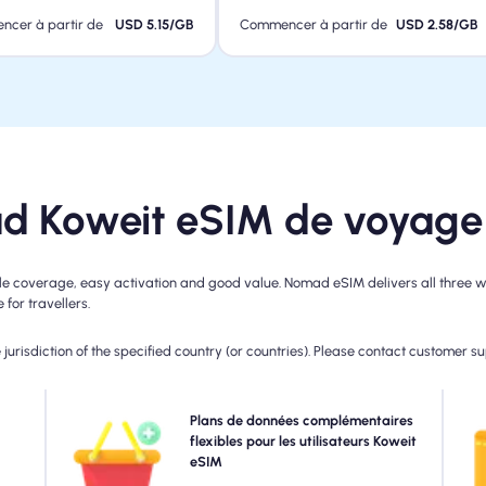
cer à partir de
USD 5.15/GB
Commencer à partir de
USD 2.58/GB
d Koweit eSIM de voyage
e coverage, easy activation and good value. Nomad eSIM delivers all three wit
for travellers.
jurisdiction of the specified country (or countries). Please contact customer s
 4G,
Besoin de plus de données ou étendant votre plan?
Plans de données complémentaires
ur la
Achetez simplement un module complémentaire à votre
flexibles pour les utilisateurs Koweit
c
ar la
Koweit eSIM pour continuer à profiter d'une connectivité
eSIM
e de
5G / 4G transparente. Lorsque votre plan initial expire,
mai