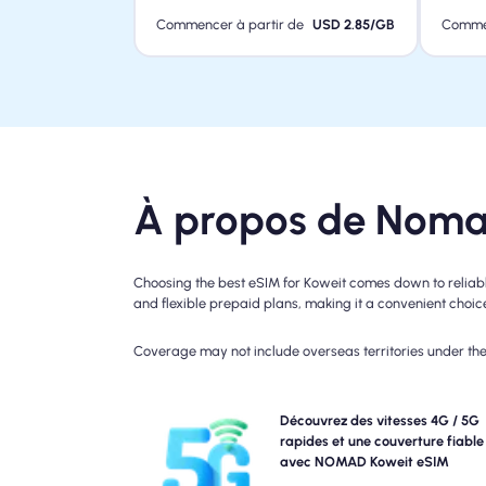
Commencer à partir de
USD 2.85/GB
Commen
À propos de Noma
Choosing the best eSIM for Koweit comes down to reliabl
and flexible prepaid plans, making it a convenient choice 
Coverage may not include overseas territories under the 
Découvrez la connectivité 4G avec le forfait eSIM
Découvrez des vitesses 4G / 5G
LTE. Veuillez vérifier les détails de votre plan po
rapides et une couverture fiable
disponibilité et la vitesse spécifiques du réseau, c
avec NOMAD Koweit eSIM
couverture peut varier selon l'emplacement et l'heur