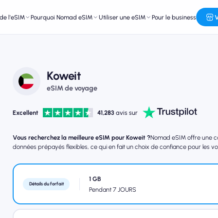
de l'eSIM
Pourquoi Nomad eSIM
Utiliser une eSIM
Pour le business
V
Koweit
eSIM de voyage
Excellent
41,283
avis sur
Vous recherchez la meilleure eSIM pour Koweit ?
Nomad eSIM offre une cou
données prépayés flexibles, ce qui en fait un choix de confiance pour les vo
1 GB
Détails du forfait
Pendant 7 JOURS