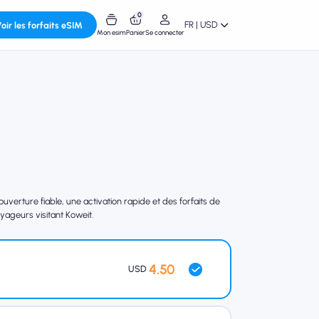
0
FR | USD
oir les forfaits eSIM
Mon esim
Panier
Se connecter
verture fiable, une activation rapide et des forfaits de
yageurs visitant Koweit.
4.50
USD