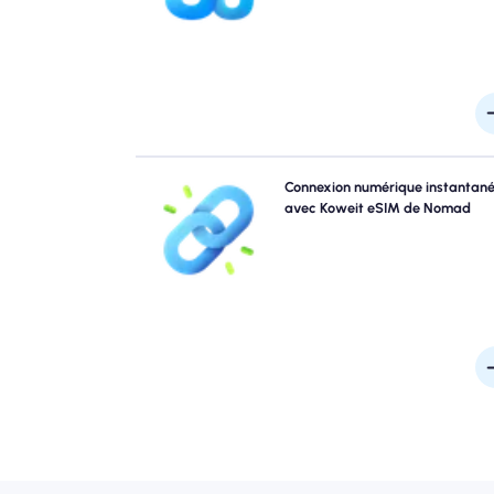
la jou
Sautez les files d'attente et oubliez les sims physi
Connexion numérique instantan
Activez instantanément votre nomade Koweit eS
avec Koweit eSIM de Nomad
partir de votre appareil pour une connectivité 4G 
rapide. Obtenez en ligne le moment où vous arriv
l'aéroport sans tracas ni reta