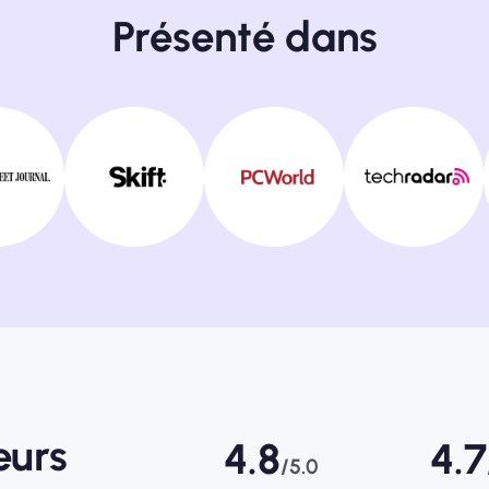
Présenté dans
eurs
4.8
4.7
/5.0