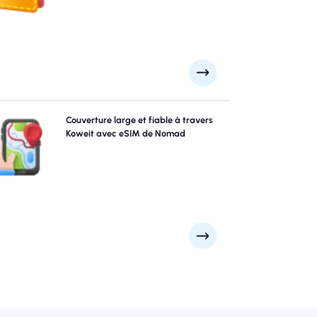
coûts de données.
plorez Koweit avec confiance en utilisant Koweit eSIM
Couverture large et fiable à travers
de NOMAD, offrant une couverture 4G / 5G fiable à
Koweit avec eSIM de Nomad
travers les principales attractions et quartiers
ommerciaux de la ville. Restez connecté, peu importe
où votre voyage vous mène.