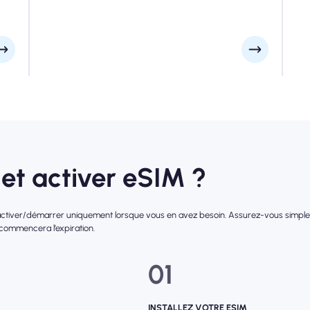
consulter votre e-mail d'installation pour être sûr.
et activer eSIM ?
l'activer/démarrer uniquement lorsque vous en avez besoin. Assurez-vous simpleme
 commencera l’expiration.
01
INSTALLEZ VOTRE ESIM