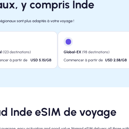
aux, y compris Inde
régionaux sont plus adaptés à votre voyage !
l
(123 destinations)
Global-EX
(98 destinations)
cer à partir de
USD 5.15/GB
Commencer à partir de
USD 2.58/GB
d Inde eSIM de voyage
coverage, easy activation and good value. Nomad eSIM delivers all three with 