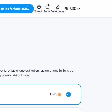
0
FR | USD
oir les forfaits eSIM
Mon esim
Panier
Se connecter
ture fiable, une activation rapide et des forfaits de
yageurs visitant Inde.
18
USD