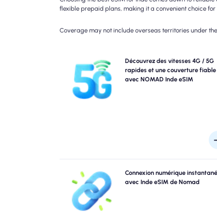
flexible prepaid plans, making it a convenient choice for 
Coverage may not include overseas territories under the 
Découvrez la connectivité 4G avec le forfait eSIM
Découvrez des vitesses 4G / 5G
4G. Veuillez vérifier les détails de votre plan po
rapides et une couverture fiable
disponibilité et la vitesse spécifiques du réseau, c
avec NOMAD Inde eSIM
couverture peut varier selon l'emplacement et l'heur
la jou
Sautez les files d'attente et oubliez les sims physi
Connexion numérique instantan
Activez instantanément votre nomade Inde eSIM à pa
avec Inde eSIM de Nomad
de votre appareil pour une connectivité 4G / 5G rap
Obtenez en ligne le moment où vous arrivez à l'aéro
sans tracas ni reta