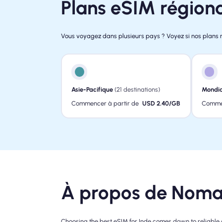
Plans eSIM région
Vous voyagez dans plusieurs pays ? Voyez si nos plans 
Asie-Pacifique
(21 destinations)
Mondia
Commencer à partir de
USD 2.40/GB
Commen
À propos de Noma
Choosing the best eSIM for Inde comes down to reliable 