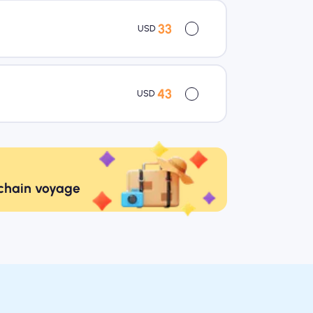
33
USD
43
USD
ochain voyage