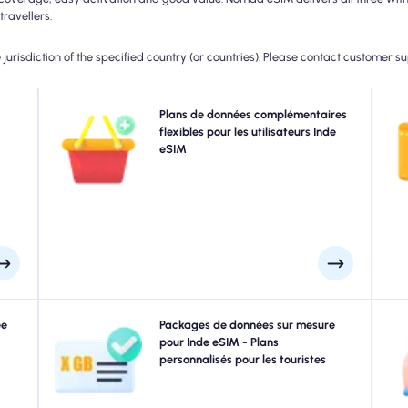
travellers.
jurisdiction of the specified country (or countries). Please contact customer s
 5G,
Besoin de plus de données ou étendant votre plan?
Plans de données complémentaires
ur la
Achetez simplement un module complémentaire à votre
flexibles pour les utilisateurs Inde
c
ar la
Inde eSIM pour continuer à profiter d'une connectivité
eSIM
e de
5G / 4G transparente. Lorsque votre plan initial expire,
mai
rnée.
votre module complémentaire active automatiquement
que vous vous connectez sans interruption.
ques.
ée
Voyager à Bombay, New Delhi, Calcutta ou n'importe où
Packages de données sur mesure
Exp
rtir
dans Inde? Choisissez parmi nos packages de données
pour Inde eSIM - Plans
ide.
Inde conçus pour répondre à tous les besoins, avec une
personnalisés pour les touristes
gr
port
connectivité 4G / 5G transparente. Quelques-uns de nos
rds.
eSIMS nécessitent une activation manuelle, veuillez