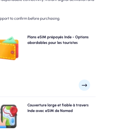
upport to confirm before purchasing.
Choisissez nos plans eSIM prépayés Inde pour la
Plans eSIM prépayés Inde - Options
onnectivité 4G / 5G sans tracas. Payez d'avance pour
abordables pour les touristes
éviter les surprises de facturation post-voyage et
ntenez un contrôle complet sur votre utilisation et vos
coûts de données.
lorez Inde avec confiance en utilisant le Inde eSIM de
Couverture large et fiable à travers
NomAD, offrant une couverture 4G / 5G fiable de
Inde avec eSIM de Nomad
andes villes comme Bombay, New Delhi, Calcutta aux
spots éloignés. Restez connecté, peu importe où votre
aventure vous mène.