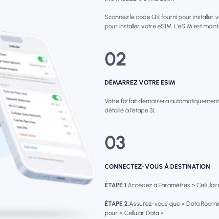
Scannez le code QR fourni pour installer 
pour installer votre eSIM. L'eSIM est main
02
DÉMARREZ VOTRE ESIM
Votre forfait démarrera automatiquement
détaillé à l'étape 3).
03
CONNECTEZ-VOUS À DESTINATION
ÉTAPE 1.
Accédez à Paramètres > Cellulaire 
ÉTAPE 2.
Assurez-vous que « Data Roamin
pour « Cellular Data ».