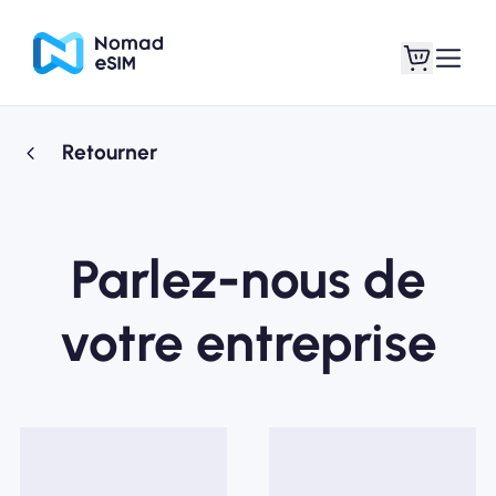
Retourner
Connexion /
Mes eSIM
Inscrivez
Parlez-nous de
votre entreprise
Forfaits
À propos de l'eSIM