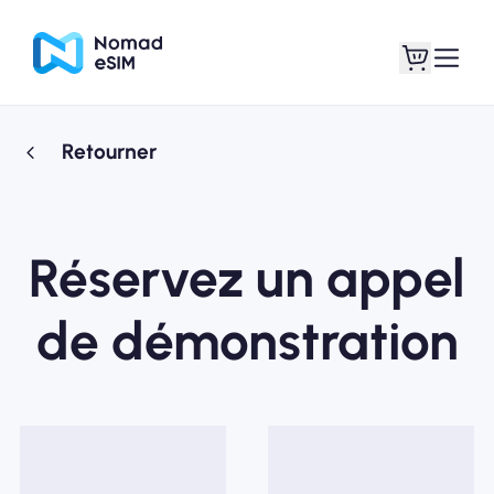
Retourner
Connexion /
Mes eSIM
Inscrivez
Réservez un appel
de démonstration
Forfaits
À propos de l'eSIM