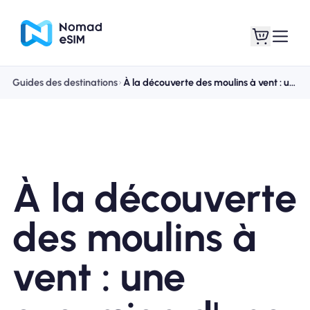
Guides des destinations
À la découverte des moulins à vent : une excursion d'une journée parfaite au départ d'Amsterdam
Connexion /
Mes eSIM
Inscrivez
À la découverte
Forfaits
des moulins à
vent : une
À propos de l'eSIM