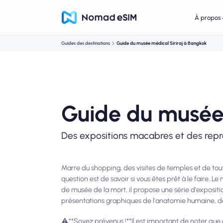
À propos 
Guides des destinations
Guide du musée médical Siriraj à Bangkok
Guide du musée 
Des expositions macabres et des repr
Marre du shopping, des visites de temples et de toute
question est de savoir si vous êtes prêt à le faire.
de musée de la mort, il propose une série d'exposi
présentations graphiques de l'anatomie humaine, d
⚠️**Soyez prévenus !**Il est important de noter que