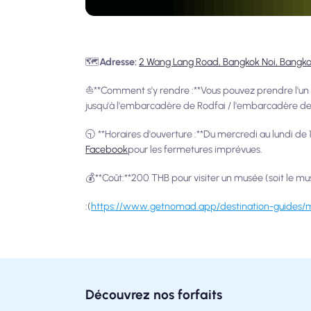
🗺️
Adresse:
2 Wang Lang Road, Bangkok Noi, Bangk
⛵**Comment s'y rendre :**Vous pouvez prendre l'un de
jusqu'à l'embarcadère de Rodfai / l'embarcadère d
🕤 **Horaires d'ouverture :**Du mercredi au lundi de 1
Facebook
pour les fermetures imprévues.
💰**Coût:**200 THB pour visiter un musée (soit le mu
:
(
https://www.getnomad.app/destination-guides/mu
Découvrez nos forfaits