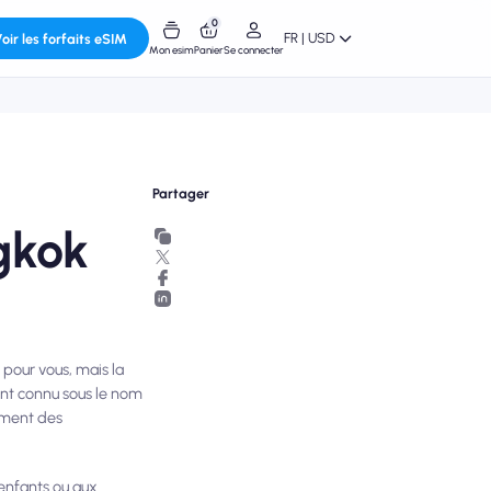
0
FR | USD
oir les forfaits eSIM
Mon esim
Panier
Se connecter
Partager
gkok
 pour vous, mais la
ment connu sous le nom
mment des
 enfants ou aux