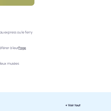
au express ou le ferry
éférer à leur
Page
s deux musées
+ Voir tout