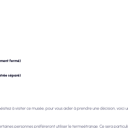
ement fermé)
ntrée séparé)
 hésitez à visiter ce musée, pour vous aider à prendre une décision, voici
ertaines personnes préféreront utiliser le terme
étrange
. Ce sera particu