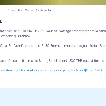
Source: Siriraj Museum Facebook Page
ok
 ces bus : 57, 81, 146, 149, 157 ; vous pouvez également prendre le bate
e Wanglang / Prannok.
0h à 17h. Dernière entrée à 15h30. Fermé le mardi et les jours fériés. Se r
sée médical, soit le musée Siririaj Bimuksthan) ; 300 THB pour visiter le
st-try-breakfast-in-bangkok#wang-lang-market)aussi!]{icon="💡"}