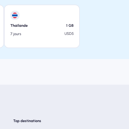
Thaïlande
1
GB
USD
5
7 jours
Top destinations