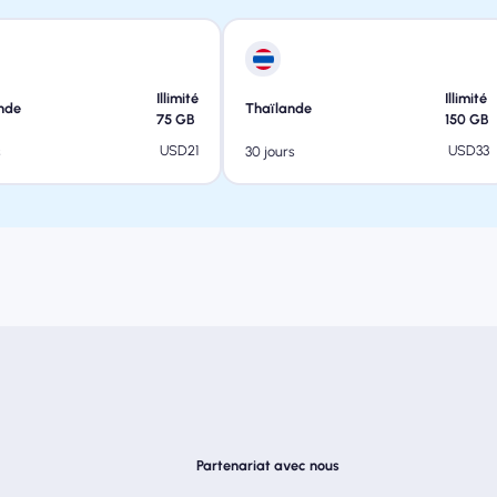
Illimité
Illimité
nde
Thaïlande
75
GB
150
GB
USD
21
USD
33
s
30 jours
Partenariat avec nous