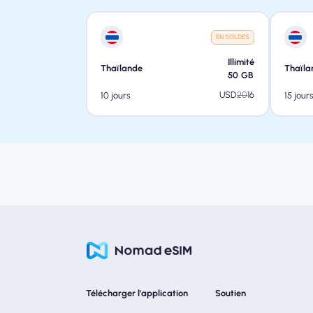
EN SOLDES
Illimité
Thaïlande
Thaïla
50
GB
USD
20
16
10 jours
15 jour
Télécharger l'application
Soutien