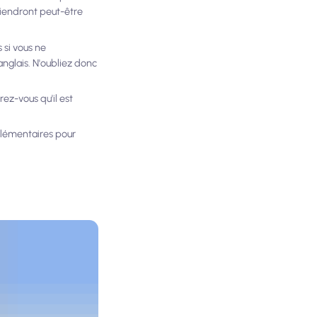
nviendront peut-être
 si vous ne
nglais. N'oubliez donc
rez-vous qu'il est
pplémentaires pour