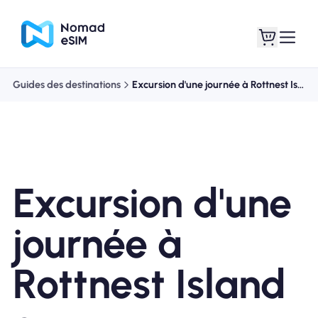
Guides des destinations
Excursion d'une journée à Rottnest Island au
Connexion /
Mes eSIM
Inscrivez
Excursion d'une
Forfaits
journée à
Rottnest Island
À propos de l'eSIM