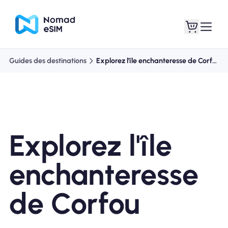
Guides des destinations
Explorez l'île enchanteresse de Corfou
Connexion /
Mes eSIM
Inscrivez
Explorez l'île
Forfaits
enchanteresse
de Corfou
À propos de l'eSIM