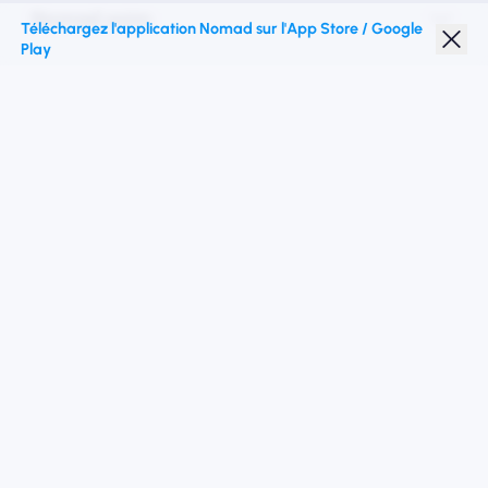
Nomad esim
Téléchargez l'application Nomad sur l'App Store / Google
Play
Réduction étudiante
Top destinations
Suivez-nous
Conditions de service
politique de confidentialité