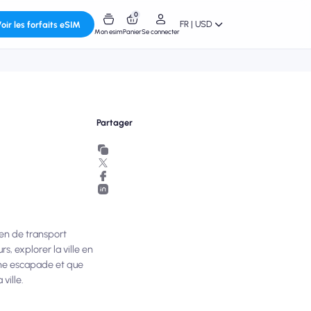
0
FR | USD
oir les forfaits eSIM
Mon esim
Panier
Se connecter
Partager
yen de transport
s, explorer la ville en
aine escapade et que
ville.