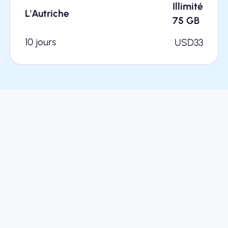
Illimité
L'Autriche
75
GB
10 jours
USD
33