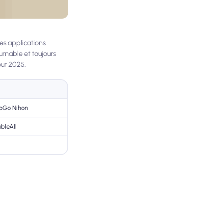
res applications
urnable et toujours
our 2025.
GoGo Nihon
bleAll