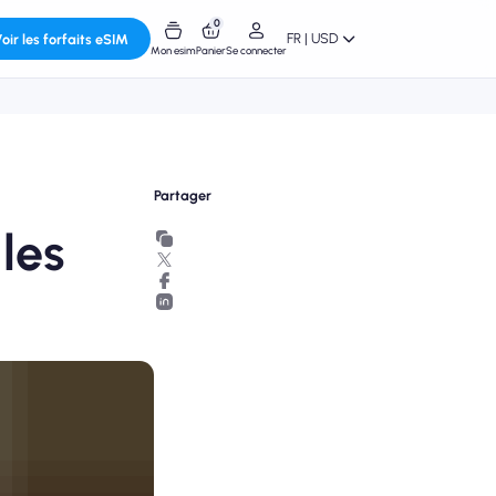
0
FR | USD
oir les forfaits eSIM
Mon esim
Panier
Se connecter
Partager
 les