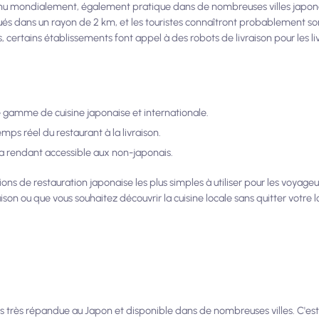
onnu mondialement, également pratique dans de nombreuses villes japon
és dans un rayon de 2 km, et les touristes connaîtront probablement son
plus, certains établissements font appel à des robots de livraison pour les l
e gamme de cuisine japonaise et internationale.
ps réel du restaurant à la livraison.
, la rendant accessible aux non-japonais.
ations de restauration japonaise les plus simples à utiliser pour les voyage
ison ou que vous souhaitez découvrir la cuisine locale sans quitter votre
 très répandue au Japon et disponible dans de nombreuses villes. C'est