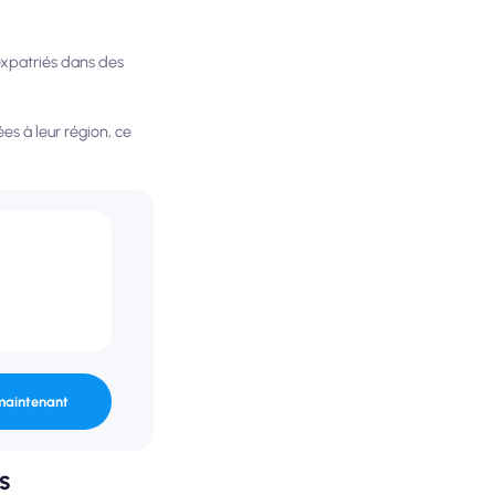
 expatriés dans des
ées à leur région, ce
maintenant
s