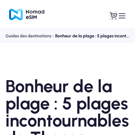
Guides des destinations
Bonheur de la plage : 5 plages incontournables de Thasos
Connexion /
Mes eSIM
Inscrivez
Bonheur de la
Forfaits
plage : 5 plages
incontournables
À propos de l'eSIM