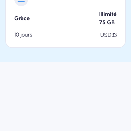
Illimité
Grèce
75
GB
10 jours
USD
33