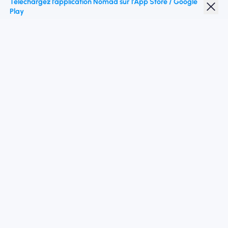
Téléchargez l'application Nomad sur l'App Store / Google
Play
Réduction étudiante
Top destinations
Suivez-nous
Conditions de service
politique de confidentialité