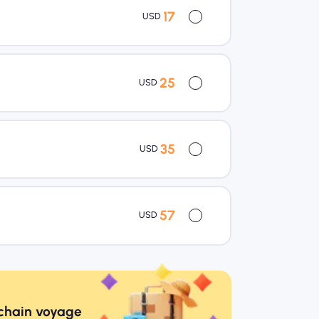
17
USD
25
USD
35
USD
57
USD
ochain voyage