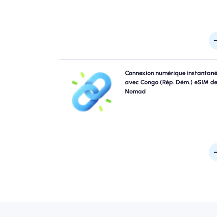
Sautez les files d'attente et oubliez les sims physi
Connexion numérique instantan
Activez instantanément votre nomade Congo (Rép. D
avec Congo (Rép. Dém.) eSIM d
eSIM à partir de votre appareil pour une connectivit
Nomad
/ 5G rapide. Obtenez en ligne le moment où vous arr
à l'aéroport sans tracas ni reta