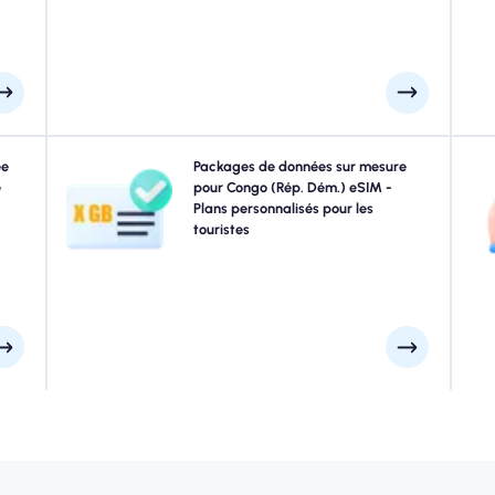
automatiquement que vous vous connectez sans
interruption.
ques.
ée
Voyager à Congo (Rép. Dém.)? Choisissez parmi nos
Packages de données sur mesure
E
ém.)
e
packages de données Congo (Rép. Dém.) conçus pour
pour Congo (Rép. Dém.) eSIM -
é 4G
répondre à tous les besoins, avec une connectivité 4G /
Plans personnalisés pour les
ivez
5G transparente. Quelques-uns de nos eSIMS
touristes
a
rds.
nécessitent une activation manuelle, veuillez consulter
votre e-mail d'installation pour être sûr.