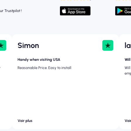
r Trustpilot !
Simon
l
Handy when visiting USA
Wil
y
Reasonable Price. Easy to install
Wil
emp
Voir plus
Voi