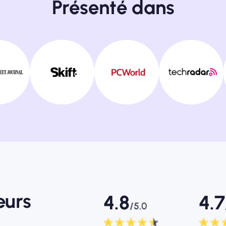
Présenté dans
eurs
4.8
4.7
/5.0