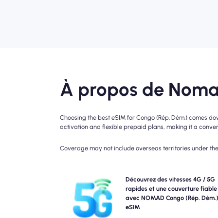
À propos de Noma
Choosing the best eSIM for Congo (Rép. Dém.) comes down
activation and flexible prepaid plans, making it a conveni
Coverage may not include overseas territories under the 
Découvrez la connectivité 4G avec le forfait eSIM
Découvrez des vitesses 4G / 5G
Veuillez vérifier les détails de votre plan po
rapides et une couverture fiable
disponibilité et la vitesse spécifiques du réseau, c
avec NOMAD Congo (Rép. Dém.
couverture peut varier selon l'emplacement et l'heur
eSIM
la jou