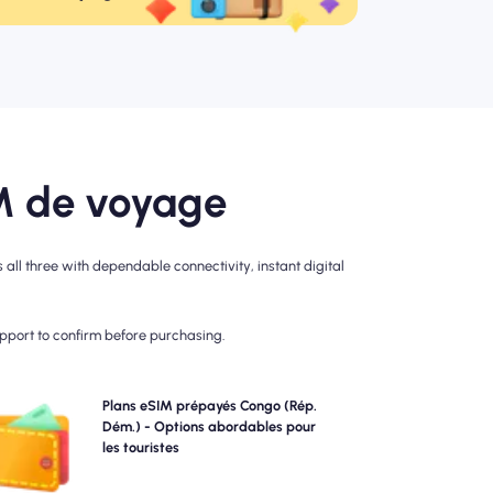
M de voyage
ll three with dependable connectivity, instant digital
upport to confirm before purchasing.
hoisissez nos plans eSIM prépayés Congo (Rép. Dém.)
Plans eSIM prépayés Congo (Rép.
pour la connectivité 4G / 5G sans tracas. Payez
Dém.) - Options abordables pour
'avance pour éviter les surprises de facturation post-
les touristes
voyage et maintenez un contrôle complet sur votre
utilisation et vos coûts de données.