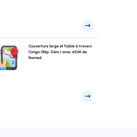
xplorez Congo (Rép. Dém.) avec confiance en utilisant
Couverture large et fiable à travers
Congo (Rép. Dém.) eSIM de NOMAD, offrant une
Congo (Rép. Dém.) avec eSIM de
couverture 4G / 5G fiable à travers les principales
Nomad
ttractions et quartiers commerciaux de la ville. Restez
connecté, peu importe où votre voyage vous mène.