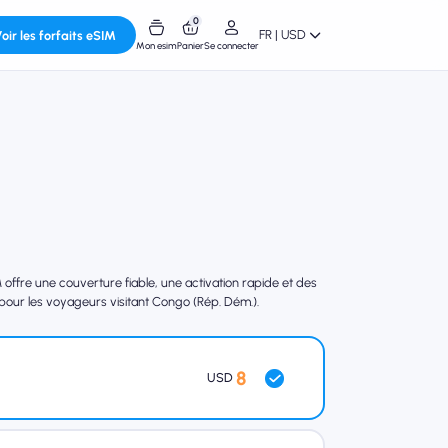
0
FR | USD
oir les forfaits eSIM
Mon esim
Panier
Se connecter
ffre une couverture fiable, une activation rapide et des
 pour les voyageurs visitant Congo (Rép. Dém.).
8
USD