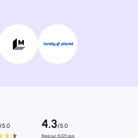
4.3
/5.0
/5.0
Basé sur 41,109 avis