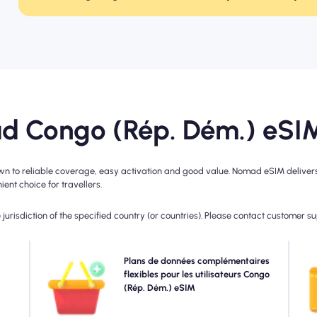
d Congo (Rép. Dém.) eSI
 to reliable coverage, easy activation and good value. Nomad eSIM delivers a
ent choice for travellers.
jurisdiction of the specified country (or countries). Please contact customer s
 4G.
Besoin de plus de données ou étendant votre plan?
Plans de données complémentaires
C
ur la
Achetez simplement un module complémentaire à votre
flexibles pour les utilisateurs Congo
ar la
)
Congo (Rép. Dém.) eSIM pour continuer à profiter d'une
(Rép. Dém.) eSIM
d
e de
connectivité 5G / 4G transparente. Lorsque votre plan
rnée.
initial expire, votre module complémentaire active