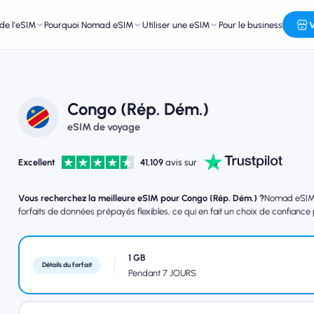
de l'eSIM
Pourquoi Nomad eSIM
Utiliser une eSIM
Pour le business
V
Congo (Rép. Dém.)
eSIM de voyage
Excellent
41,109
avis sur
Vous recherchez la meilleure eSIM pour Congo (Rép. Dém.) ?
Nomad eSIM o
forfaits de données prépayés flexibles, ce qui en fait un choix de confiance
1 GB
Détails du forfait
Pendant 7 JOURS