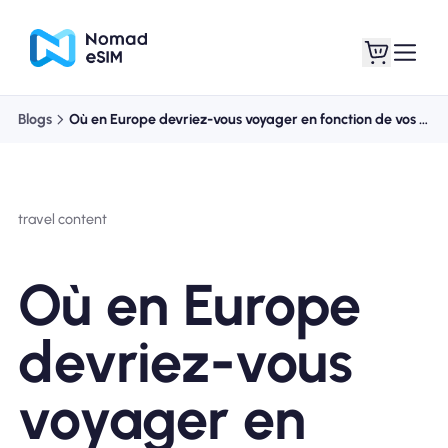
Blogs
Où en Europe devriez-vous voyager en fonction de vos intérêts ?
Connexion /
Mes eSIM
Inscrivez
travel content
Où en Europe
Forfaits
devriez-vous
voyager en
À propos de l'eSIM