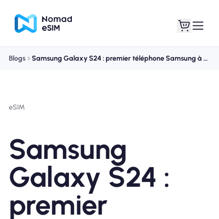
Blogs
Samsung Galaxy S24 : premier téléphone Samsung à proposer une double eSIM
Connexion /
Mes eSIM
Inscrivez
eSIM
Samsung
Forfaits
Galaxy S24 :
premier
À propos de l'eSIM