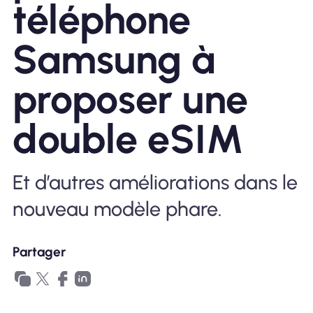
téléphone
Pourquoi Nomad eSIM
Samsung à
proposer une
Utiliser une eSIM
double eSIM
Pour le business
Et d’autres améliorations dans le
nouveau modèle phare.
Partager