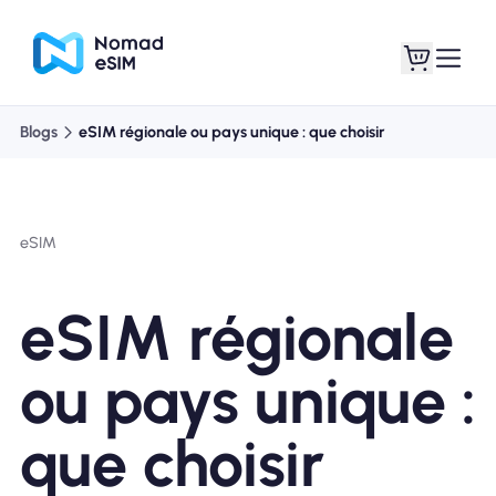
Blogs
eSIM régionale ou pays unique : que choisir
Connexion /
Mes eSIM
Inscrivez
eSIM
eSIM régionale
Forfaits
ou pays unique :
que choisir
À propos de l'eSIM