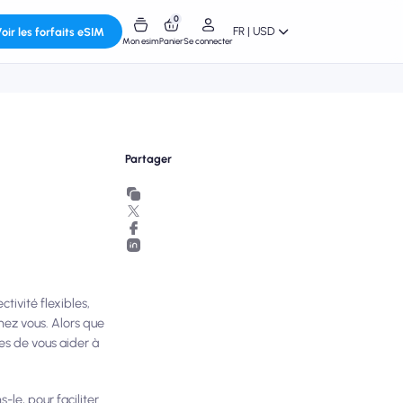
0
FR | USD
oir les forfaits eSIM
Mon esim
Panier
Se connecter
Partager
tivité flexibles,
hez vous. Alors que
es de vous aider à
le, pour faciliter