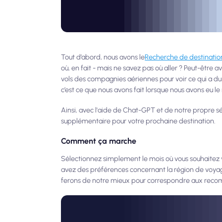
Tout d’abord, nous avons le
Recherche de destinatio
où, en fait - mais ne savez pas où aller ? Peut-être a
vols des compagnies aériennes pour voir ce qui a du
c’est ce que nous avons fait lorsque nous avons eu
Ainsi, avec l'aide de Chat-GPT et de notre propre sél
supplémentaire pour votre prochaine destination.
Comment ça marche
Sélectionnez simplement le mois où vous souhaitez 
avez des préférences concernant la région de voyag
ferons de notre mieux pour correspondre aux reco