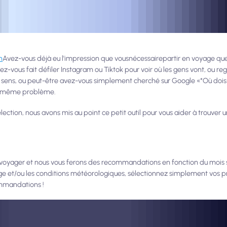
n
Avez-vous déjà eu l'impression que vous
nécessaire
partir en voyage qu
vez-vous fait défiler Instagram ou Tiktok pour voir où les gens vont, ou re
 sens, ou peut-être avez-vous simplement cherché sur Google «*Où dois-
 le même problème.
ection, nous avons mis au point ce petit outil pour vous aider à trouver u
voyager et nous vous ferons des recommandations en fonction du mois sé
e et/ou les conditions météorologiques, sélectionnez simplement vos p
mmandations !