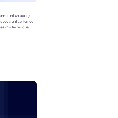
 donneront un aperçu
s couvrant certaines
es d'activités que