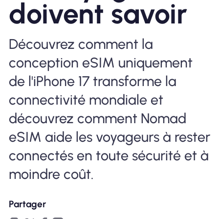
doivent savoir
Pourquoi Nomad eSIM
Découvrez comment la
conception eSIM uniquement
Utiliser une eSIM
de l'iPhone 17 transforme la
connectivité mondiale et
Pour le business
découvrez comment Nomad
eSIM aide les voyageurs à rester
connectés en toute sécurité et à
moindre coût.
Partager