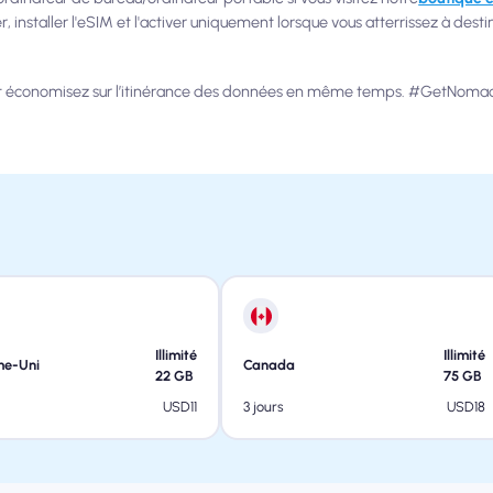
, installer l'eSIM et l'activer uniquement lorsque vous atterrissez à dest
– et économisez sur l’itinérance des données en même temps. #GetNomad
Illimité
Illimité
me-Uni
Canada
22
GB
75
GB
USD
11
USD
18
3 jours