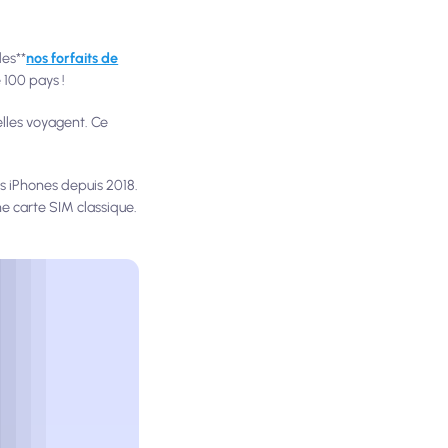
des**
nos forfaits de
 100 pays !
lles voyagent. Ce
es iPhones depuis 2018.
 une carte SIM classique.