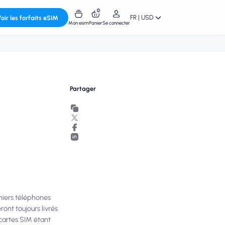
0
FR | USD
oir les forfaits eSIM
Mon esim
Panier
Se connecter
Partager
miers téléphones
ont toujours livrés
s cartes SIM étant