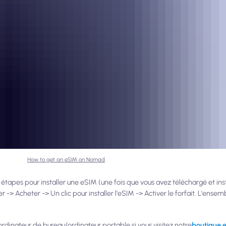
How to get an eSIM on Nomad
étapes pour installer une eSIM (une fois que vous avez téléchargé et inst
ner -> Acheter -> Un clic pour installer l'eSIM -> Activer le forfait. L'ens
inateur de bureau/ordinateur portable si vous visitez notre
boutique e