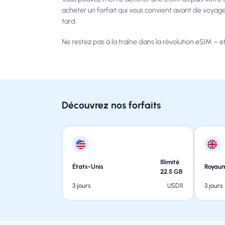
acheter un forfait qui vous convient avant de voyager
tard.
Ne restez pas à la traîne dans la révolution eSIM 
Découvrez nos forfaits
Illimité
États-Unis
Royau
22.5
GB
USD
11
3 jours
3 jours