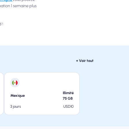
ination 1 semaine plus
 !
+ Voir tout
Illimité
Mexique
75
GB
USD
10
3 jours