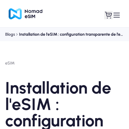
Blogs
Installation de l'eSIM : configuration transparente de l'eSIM Nomad avec iOS 17
Connexion /
Mes eSIM
Inscrivez
eSIM
Installation de
Forfaits
l'eSIM :
configuration
À propos de l'eSIM