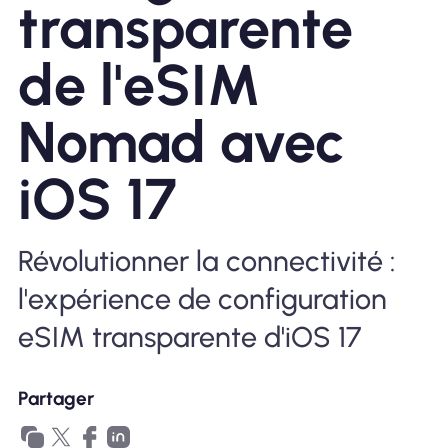
transparente
Pourquoi Nomad eSIM
de l'eSIM
Nomad avec
Utiliser une eSIM
iOS 17
Pour le business
Révolutionner la connectivité :
l'expérience de configuration
eSIM transparente d'iOS 17
Partager