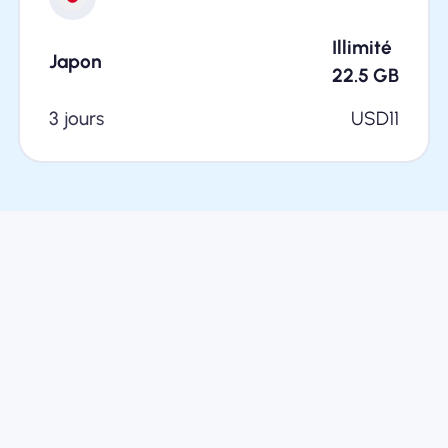
Illimité
Japon
22.5
GB
3 jours
USD
11