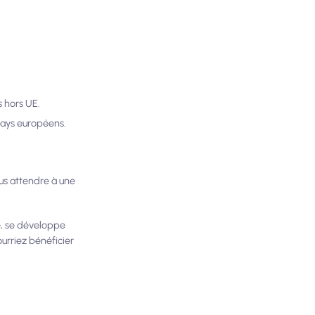
 hors UE.
pays européens.
ous attendre à une
le, se développe
urriez bénéficier