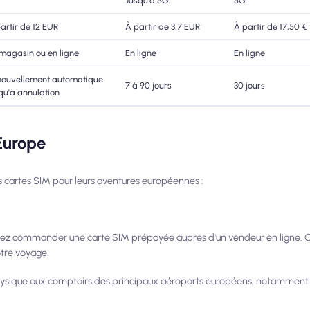
Jusqu'à 5G
5G
artir de 12 EUR
À partir de 3,7 EUR
À partir de 17,50 €
magasin ou en ligne
En ligne
En ligne
nouvellement automatique
7 à 90 jours
30 jours
qu'à annulation
Europe
s cartes SIM pour leurs aventures européennes :
uvez commander une carte SIM prépayée auprès d'un vendeur en ligne. C
tre voyage.
ysique aux comptoirs des principaux aéroports européens, notamment 