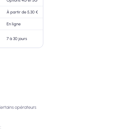
Options 4G et 5G
À partir de 5,30 €
En ligne
7 à 30 jours
ertains opérateurs
: