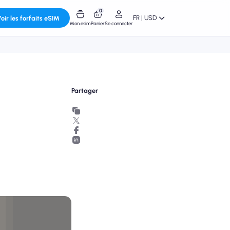
0
FR | USD
oir les forfaits eSIM
Mon esim
Panier
Se connecter
Partager