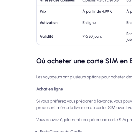
Vitesse des données
Options 4G LTE et 5G
5G
Prix
À partir de 4,99 €
À p
Activation
En ligne
En 
Re
Validité
7 à 30 jours
jus
Où acheter une carte SIM en 
Les voyageurs ont plusieurs options pour acheter de
Achat en ligne
Si vous préférez vous préparer à l'avance, vous po
proposent même la livraison de cartes SIM avant vo
Vous pouvez également récupérer une carte SIM ph
Paris Charles de Gaulle