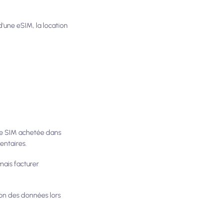
d'une eSIM, la location
arte SIM achetée dans
entaires.
mais facturer
tion des données lors