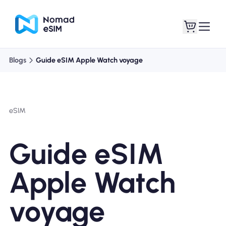
Blogs
Guide eSIM Apple Watch voyage
Connexion /
Mes eSIM
Inscrivez
eSIM
Guide eSIM
Forfaits
Apple Watch
voyage
À propos de l'eSIM