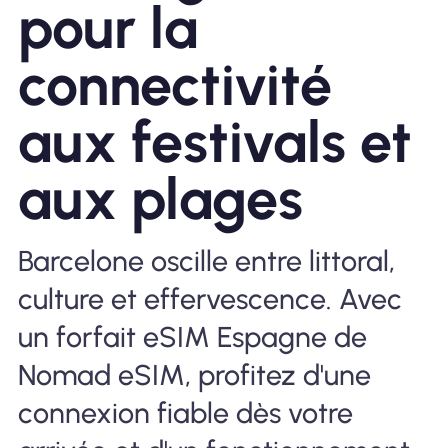
pour la
Pourquoi Nomad eSIM
connectivité
aux festivals et
Utiliser une eSIM
aux plages
Pour le business
Barcelone oscille entre littoral,
culture et effervescence. Avec
un forfait eSIM Espagne de
Nomad eSIM, profitez d'une
connexion fiable dès votre