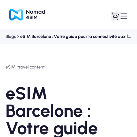
Blogs
eSIM Barcelone : Votre guide pour la connectivité aux festivals et aux plages
Connexion /
Mes eSIM
Inscrivez
eSIM, travel content
eSIM
Forfaits
Barcelone :
Votre guide
À propos de l'eSIM