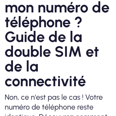
mon numéro de
Pourquoi Nomad eSIM
téléphone ?
Guide de la
Utiliser une eSIM
double SIM et
Pour le business
de la
connectivité
Non, ce n'est pas le cas ! Votre
numéro de téléphone reste