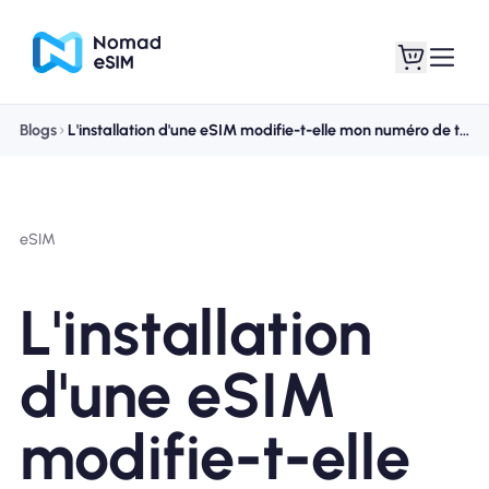
Blogs
L'installation d'une eSIM modifie-t-elle mon numéro de téléphone ? Guide de la double SIM et de la connectivité
Connexion /
Mes eSIM
Inscrivez
eSIM
L'installation
Forfaits
d'une eSIM
modifie-t-elle
À propos de l'eSIM