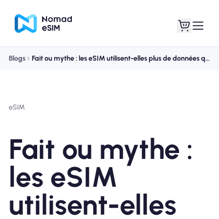
Blogs
Fait ou mythe : les eSIM utilisent-elles plus de données que les cartes SIM physiques ?
Connexion /
Mes eSIM
Inscrivez
eSIM
Fait ou mythe :
Forfaits
les eSIM
utilisent-elles
À propos de l'eSIM