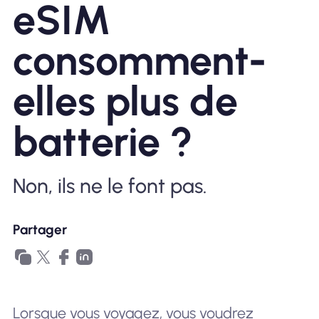
eSIM
Pourquoi Nomad eSIM
consomment-
elles plus de
Utiliser une eSIM
batterie ?
Pour le business
Non, ils ne le font pas.
Partager
Lorsque vous voyagez, vous voudrez