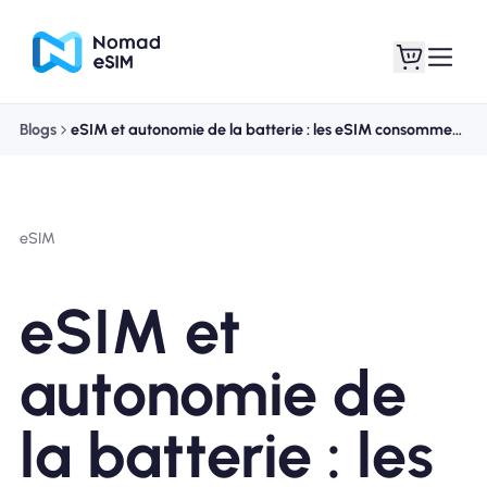
Blogs
eSIM et autonomie de la batterie : les eSIM consomment-elles plus de batterie ?
Connexion /
Mes eSIM
Inscrivez
eSIM
eSIM et
Forfaits
autonomie de
la batterie : les
À propos de l'eSIM