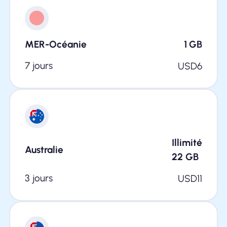
MER-Océanie
1
GB
7 jours
USD
6
Illimité
Australie
22
GB
3 jours
USD
11