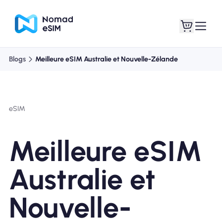
Blogs
Meilleure eSIM Australie et Nouvelle-Zélande
Connexion /
Mes eSIM
Inscrivez
eSIM
Meilleure eSIM
Forfaits
Australie et
Nouvelle-
À propos de l'eSIM