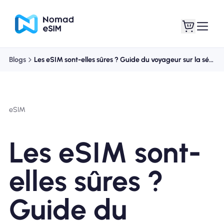
Blogs
Les eSIM sont-elles sûres ? Guide du voyageur sur la sécurité mobile
Connexion /
Mes eSIM
Inscrivez
eSIM
Les eSIM sont-
Forfaits
elles sûres ?
Guide du
À propos de l'eSIM