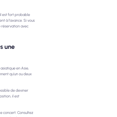
 est fort probable
t à l'avance. Si vous
e réservation avec
es une
asiatique en Asie,
ennent qu'un ou deux
ossible de deviner
ition, il est
 de concert. Consultez