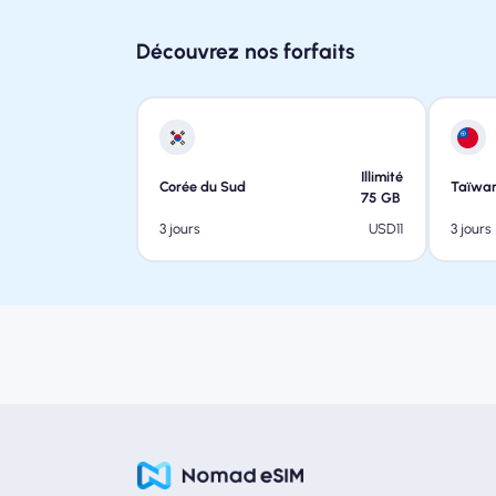
Découvrez nos forfaits
Illimité
Corée du Sud
Taïwa
75
GB
USD
11
3 jours
3 jours