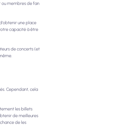
édit ou membres de fan
d'obtenir une place
votre capacité à être
tateurs de concerts (et
e même.
ulés. Cependant, cela
tement les billets
obtenir de meilleures
e chance de les