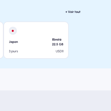
+ Voir tout
Illimité
Japon
22.5
GB
USD
11
3 jours