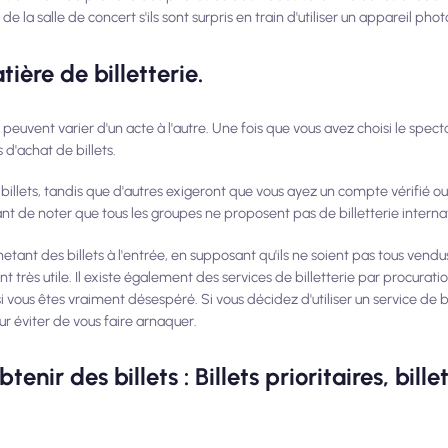
de la salle de concert s'ils sont surpris en train d'utiliser un appareil pho
tière de billetterie.
s peuvent varier d'un acte à l'autre. Une fois que vous avez choisi le spec
s d'achat de billets.
billets, tandis que d'autres exigeront que vous ayez un compte vérifié ou
tant de noter que tous les groupes ne proposent pas de billetterie interna
ant des billets à l'entrée, en supposant qu'ils ne soient pas tous vendus
 très utile. Il existe également des services de billetterie par procuratio
ous êtes vraiment désespéré. Si vous décidez d'utiliser un service de bi
our éviter de vous faire arnaquer.
ir des billets : Billets prioritaires, bille