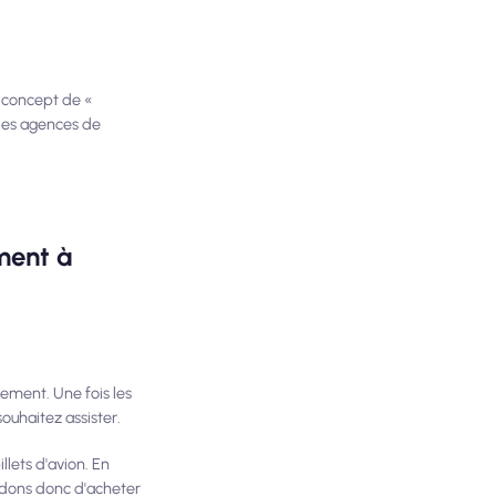
e concept de «
 les agences de
ement à
lement. Une fois les
ouhaitez assister.
llets d'avion. En
ndons donc d'acheter