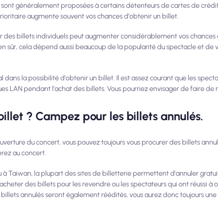
: elles sont généralement proposées à certains détenteurs de cartes de cr
 prioritaire augmente souvent vos chances d'obtenir un billet.
er des billets individuels peut augmenter considérablement vos chances 
Bien sûr, cela dépend aussi beaucoup de la popularité du spectacle et de 
l dans la possibilité d'obtenir un billet. Il est assez courant que les spec
es LAN pendant l'achat des billets. Vous pourriez envisager de faire d
illet ? Campez pour les billets annulés.
 l'ouverture du concert, vous pouvez toujours vous procurer des billets ann
erez au concert.
à Taiwan, la plupart des sites de billetterie permettent d'annuler gratui
cheter des billets pour les revendre ou les spectateurs qui ont réussi à 
es billets annulés seront également réédités, vous aurez donc toujours un