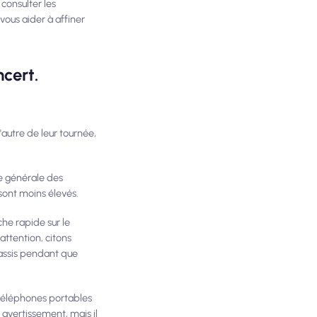
consulter les
vous aider à affiner
ncert.
'autre de leur tournée,
ce générale des
 sont moins élevés.
che rapide sur le
attention, citons
u assis pendant que
 téléphones portables
 avertissement, mais il