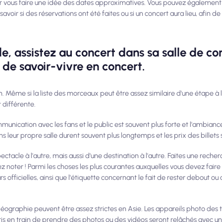
 vous faire une idée des dates approximatives. Vous pouvez également 
oir si des réservations ont été faites ou si un concert aura lieu, afin de 
e, assistez au concert dans sa salle de co
 de savoir-vivre en concert.
in. Même si la liste des morceaux peut être assez similaire d'une étape à l
 différente.
ommunication avec les fans et le public est souvent plus forte et l'ambian
s leur propre salle durent souvent plus longtemps et les prix des billets
tacle à l'autre, mais aussi d'une destination à l'autre. Faites une recher
 noter ! Parmi les choses les plus courantes auxquelles vous devez faire 
urs officielles, ainsi que l'étiquette concernant le fait de rester debout o
idéographie peuvent être assez strictes en Asie. Les appareils photo des
is en train de prendre des photos ou des vidéos seront relâchés avec un