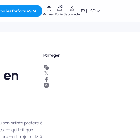
0
FR | USD
oir les forfaits eSIM
Mon esim
Panier
Se connecter
Partager
e en
u son artiste préféré à
s, ce qui fait que
un court trajet et 18 %