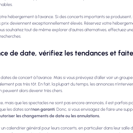
nnables.
 hébergement à l'avance. Si des concerts importants se produisent, il
 prix deviennent exceptionnellement élevés. Réservez votre hébergemen
ous souhaitez tout de même explorer d'autres alternatives, effectuez un
 recherches.
nce de date, vérifiez les tendances et fait
tes de concert à l'avance. Mais si vous prévoyez d'aller voir un groupe 
ement pas très tôt. En fait, la plupart du temps, les annonces n'intervi
on peuvent alors devenir très chers.
nce, mais que les spectacles ne sont pas encore annoncés, il est parfois p
que les dates sont
non garanti
. Donc, si vous envisagez de faire une suppos
utoriser les changements de date ou les annulations.
 un calendrier général pour leurs concerts, en particulier dans leur salle