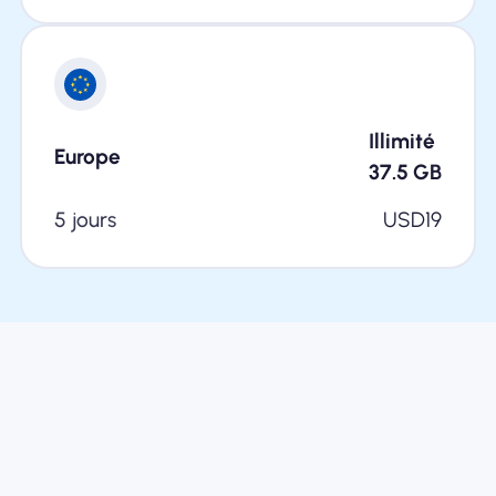
Illimité
Europe
37.5
GB
5 jours
USD
19