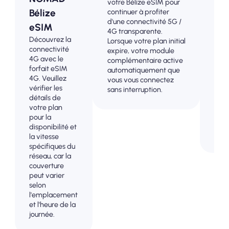
votre Bélize eSIM pour
conn
Bélize
continuer à profiter
4G /
d'une connectivité 5G /
eSIM
trac
4G transparente.
d'av
Découvrez la
Lorsque votre plan initial
évit
connectivité
expire, votre module
surp
4G avec le
complémentaire active
fact
forfait eSIM
automatiquement que
pos
4G. Veuillez
vous vous connectez
mai
vérifier les
sans interruption.
cont
détails de
comp
votre plan
votr
pour la
et v
disponibilité et
don
la vitesse
spécifiques du
réseau, car la
couverture
peut varier
selon
l'emplacement
et l'heure de la
journée.