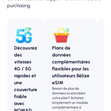
purchasing.
Découvrez
Plans de
Pl
des
données
pr
vitesses
complémentaires
Bél
4G / 5G
flexibles pour les
Op
rapides et
utilisateurs Bélize
ab
une
eSIM
pou
Besoin de plus de
couverture
tou
données ou étendant
Choi
fiable
votre plan? Achetez
pla
simplement un module
avec
pré
complémentaire à
Béli
NOMAD