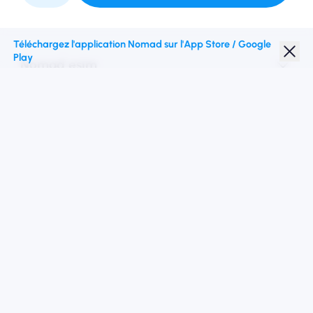
Partenariat avec nous
Téléchargez l'application Nomad sur l'App Store / Google
Play
Nomad esim
Réduction étudiante
Top destinations
Suivez-nous