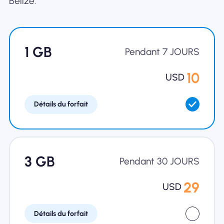
Bélize.
Pourquoi Nomad eSIM
1 GB
Pendant 7 JOURS
Utiliser une eSIM
10
USD
Détails du forfait
Pour le business
3 GB
Pendant 30 JOURS
29
USD
Détails du forfait