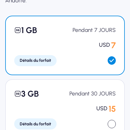
Andorre.
Pourquoi Nomad eSIM
1 GB
Pendant 7 JOURS
Utiliser une eSIM
7
USD
Détails du forfait
Pour le business
3 GB
Pendant 30 JOURS
15
USD
Détails du forfait