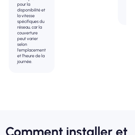
votr
pour la
et v
disponibilité et
don
la vitesse
spécifiques du
réseau, car la
couverture
peut varier
selon
l'emplacement
et l'heure de la
journée.
Comment installer et