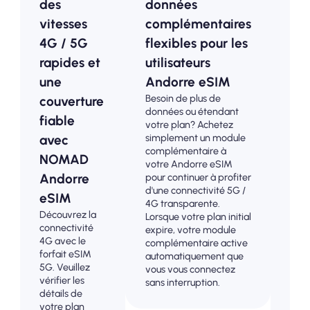
des
données
pr
vitesses
complémentaires
An
4G / 5G
flexibles pour les
Op
rapides et
utilisateurs
ab
une
Andorre eSIM
pou
Besoin de plus de
couverture
tou
données ou étendant
Choi
fiable
votre plan? Achetez
pla
simplement un module
avec
pré
complémentaire à
Ando
NOMAD
votre Andorre eSIM
conn
Andorre
pour continuer à profiter
4G /
d'une connectivité 5G /
eSIM
trac
4G transparente.
d'av
Découvrez la
Lorsque votre plan initial
évit
connectivité
expire, votre module
surp
4G avec le
complémentaire active
fact
forfait eSIM
automatiquement que
pos
5G. Veuillez
vous vous connectez
mai
vérifier les
sans interruption.
cont
détails de
comp
votre plan