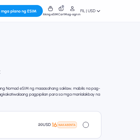
0
FIL | USD
 mga plano ng ESIM
Aking eSIM
Cart
Mag-sign in
ang Nomad eSIM ng maaasahang saklaw, mabilis na pag-
agkakatiwalaang pagpipilian para sa mga manlalakbay na
16
20
USD
NAKABENTA