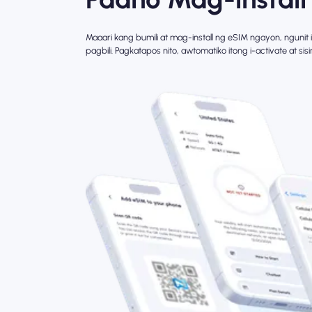
Maaari kang bumili at mag-install ng eSIM ngayon, ngunit 
pagbili. Pagkatapos nito, awtomatiko itong i-activate at si