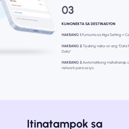
03
KUMONEKTA SA DESTINASYON
HAKBANG 1.
Pumunta sa Mga Setting > Cellu
HAKBANG 2.
Tiyaking naka-on ang "Data R
Data."
HAKBANG 3.
Awtomatikong mahahanap at
network para sa iyo.
Itinatampok sa