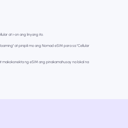
lar at i-on ang linyang ito.
oaming" at pinipili mo ang Nomad eSIM para sa "Cellular
 makokonekta ng eSIM ang pinakamahusay na lokal na