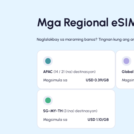
Mga Regional eSI
Naglalakbay sa maraming bansa? Tingnan kung ang am
APAC
(14 / 21 (na) destinasyon)
Global
Magsimula sa
USD 0.39/GB
Magsim
SG-MY-TH
(3 (na) destinasyon)
Magsimula sa
USD 1.10/GB