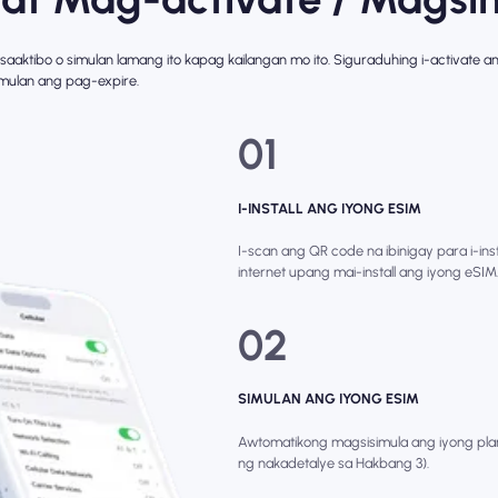
isaaktibo o simulan lamang ito kapag kailangan mo ito. Siguraduhing i-activate 
simulan ang pag-expire.
01
I-INSTALL ANG IYONG ESIM
I-scan ang QR code na ibinigay para i-in
internet upang mai-install ang iyong eSI
02
SIMULAN ANG IYONG ESIM
Awtomatikong magsisimula ang iyong pla
ng nakadetalye sa Hakbang 3).