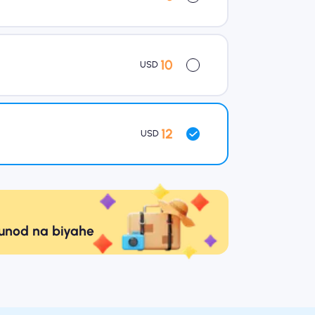
10
USD
12
USD
sunod na biyahe