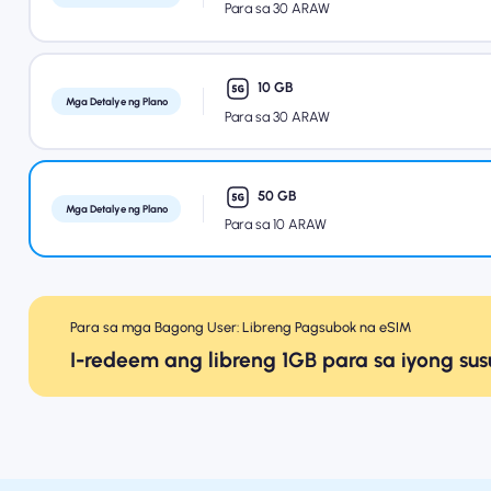
Para sa 30 ARAW
10 GB
Mga Detalye ng Plano
Para sa 30 ARAW
50 GB
Mga Detalye ng Plano
Para sa 10 ARAW
Para sa mga Bagong User: Libreng Pagsubok na eSIM
I-redeem ang libreng 1GB para sa iyong su