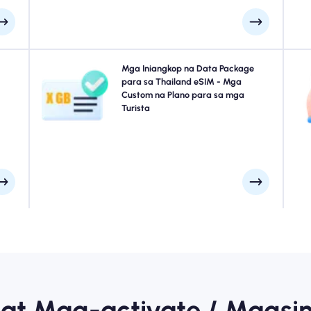
l na
Naglalakbay sa Bangkok, Phuket, Chiang Mai o saanman
Mga Iniangkop na Data Package
eSIM
sa Thailand? Pumili mula sa aming Thailand eSIM data
para sa Thailand eSIM - Mga
n sa
packages na idinisenyo upang umangkop sa bawat
Custom na Plano para sa mga
port
pangangailangan, na may tuluy-tuloy na koneksyon sa
Turista
pa
ala.
4G/5G. Ang ilan sa aming mga eSIM ay
nangangailangan ng manu-manong pag-activate,
pakitingnan ang iyong email sa pag-install upang
makatiyak.
 at Mag-activate / Magsi