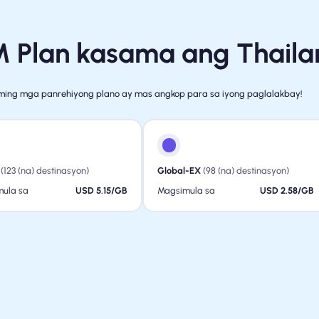
M Plan kasama ang Thaila
ing mga panrehiyong plano ay mas angkop para sa iyong paglalakbay!
(123 (na) destinasyon)
Global-EX
(98 (na) destinasyon)
ula sa
USD 5.15/GB
Magsimula sa
USD 2.58/GB