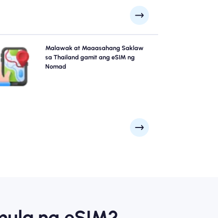
I-explore ang Thailand nang may kumpiyansa gamit
Malawak at Maaasahang Saklaw
ang Thailand eSIM ng Nomad, na nag-aalok ng
sa Thailand gamit ang eSIM ng
maaasahang 4G/5G coverage mula sa mga
Nomad
ngunahing lungsod tulad ng Bangkok, Phuket, Chiang
Mai hanggang sa malalayong magagandang lugar.
Manatiling konektado kahit saan ka dalhin ng iyong
pakikipagsapalaran.
mula ng eSIM?