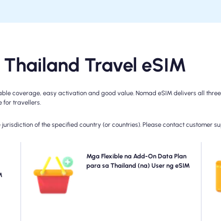
Thailand Travel eSIM
ble coverage, easy activation and good value. Nomad eSIM delivers all three w
for travellers.
jurisdiction of the specified country (or countries). Please contact customer s
 ang
Kailangan ng higit pang data o pagpapalawak ng
Mga Flexible na Add-On Data Plan
 mga
iyong plano? Bumili lang ng add-on sa iyong Thailand
para sa Thailand (na) User ng eSIM
r na
M
eSIM para patuloy na ma-enjoy ang tuluy-tuloy na
bu
ahil
koneksyon sa 5G/4G. Kapag nag-expire ang iyong
mga
n at
paunang plano, awtomatikong mag-a-activate ang
raw.
iyong add-on-papanatili kang konektado nang walang
pagkaantala.