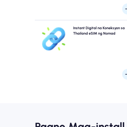
Laktawan ang mga pila at kalimutan ang mga pisika
Instant Digital na Koneksyon sa
SIM. I-activate kaagad ang iyong Nomad Thailand 
Thailand eSIM ng Nomad
mula sa iyong device para sa mabilis na koneksyo
4G/5G. Mag-online sa sandaling dumating ka sa air
nang walang anumang abala o pagkaant
Paano Mag-install