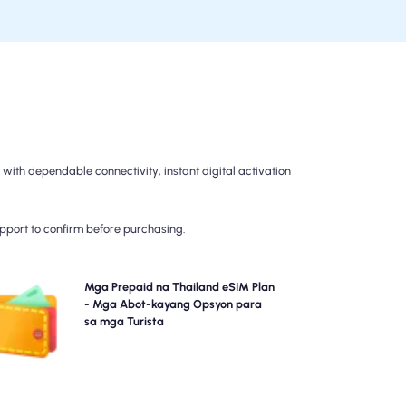
ith dependable connectivity, instant digital activation
upport to confirm before purchasing.
Piliin ang aming mga prepaid na Thailand eSIM plan
Mga Prepaid na Thailand eSIM Plan
para sa walang problemang koneksyon sa 4G/5G sa
- Mga Abot-kayang Opsyon para
ong . Magbayad nang maaga upang maiwasan ang
sa mga Turista
 sorpresa sa pagsingil pagkatapos ng paglalakbay
at mapanatili ang kumpletong kontrol sa iyong
paggamit at gastos ng data.