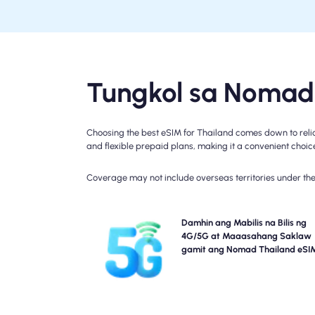
Tungkol sa Nomad 
Choosing the best eSIM for Thailand comes down to relia
and flexible prepaid plans, making it a convenient choice 
Coverage may not include overseas territories under the 
Damhin ang napakabilis na 5G na koneksyon gamit
Damhin ang Mabilis na Bilis ng
Thailand Travel eSIM ng Nomad. Pakisuri ang
4G/5G at Maaasahang Saklaw
detalye ng iyong plano para sa partikula
gamit ang Nomad Thailand eSI
kakayahang magamit at bilis ng network, d
maaaring mag-iba ang saklaw ayon sa lokasyo
oras ng a