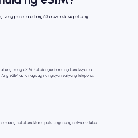
ang iyong plano sa loob ng 60 araw mula sa petsa ng
stall ang iyong eSIM. Kakailanganin mo ng koneksyon sa
M. Ang eSIM ay idinagdag na ngayon sa iyong telepono.
no kapag nakakonekta sa patutunguhang network (tulad