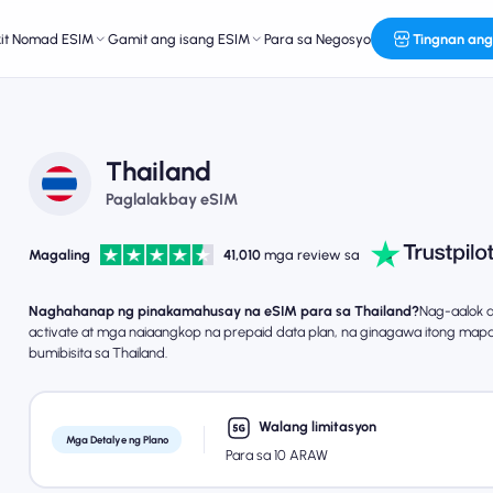
kit Nomad ESIM
Gamit ang isang ESIM
Para sa Negosyo
Tingnan ang
Thailand
Paglalakbay eSIM
Magaling
41,010
mga review sa
Naghahanap ng pinakamahusay na eSIM para sa Thailand?
Nag-aalok 
activate at mga naiaangkop na prepaid data plan, na ginagawa itong map
bumibisita sa Thailand.
Walang limitasyon
Mga Detalye ng Plano
Para sa 10 ARAW