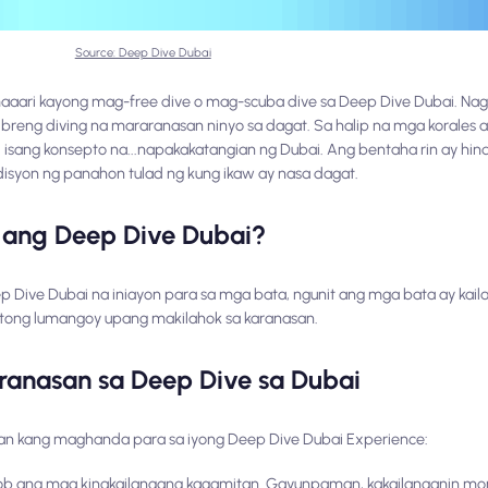
Source: Deep Dive Dubai
 maaari kayong mag-free dive o mag-scuba dive sa Deep Dive Dubai. Na
reng diving na mararanasan ninyo sa dagat. Sa halip na mga korales at
isang konsepto na...
napaka
katangian ng Dubai. Ang bentaha rin ay hin
isyon ng panahon tulad ng kung ikaw ay nasa dagat.
 ang Deep Dive Dubai?
Dive Dubai na iniayon para sa mga bata, ngunit ang mga bata ay kai
tutong lumangoy upang makilahok sa karanasan.
ranasan sa Deep Dive sa Dubai
gan kang maghanda para sa iyong Deep Dive Dubai Experience:
ob ang mga kinakailangang kagamitan. Gayunpaman, kakailanganin mon