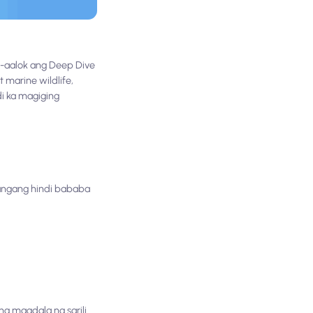
g-aalok ang Deep Dive
 marine wildlife,
di ka magiging
langang hindi bababa
g magdala ng sarili