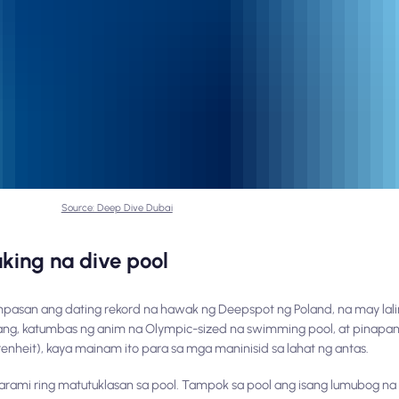
Source: Deep Dive Dubai
king na dive pool
pasan ang dating rekord na hawak ng Deepspot ng Poland, na may lal
bang, katumbas ng anim na Olympic-sized na swimming pool, at pinapana
nheit), kaya mainam ito para sa mga maninisid sa lahat ng antas.
marami ring matutuklasan sa pool. Tampok sa pool ang isang lumubog na