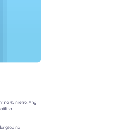
im na 45 metro. Ang
tili sa
 lungsod na