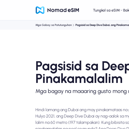
Tungkol sa eSIM
Ba
Mga Gabay sa Patutunguhan
Pagsisid sa Deep Dive Dubai, ang Pinakama
Pagsisid sa Dee
Pinakamalalim
Mga bagay na maaaring gusto mong 
Hindi lamang ang Dubai ang may pinakamataas na g
Hulyo 2021, ang Deep Dive Dubai ay nag-aalok sa m
lalim na 60 metro (197 talampakan). Kung bibisita 
pinakamalalim na pool sa mundo? Ang Deep Dive Du