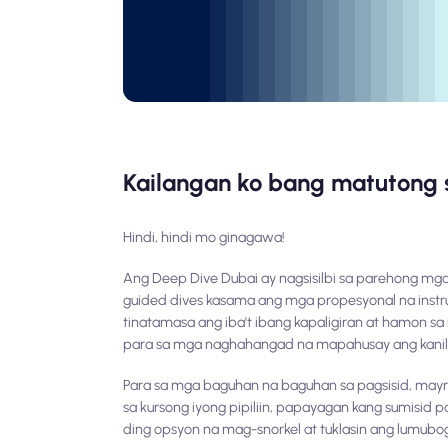
Kailangan ko bang matutong 
Hindi, hindi mo ginagawa!
Ang Deep Dive Dubai ay nagsisilbi sa parehong mga
guided dives kasama ang mga propesyonal na instru
tinatamasa ang iba't ibang kapaligiran at hamon sa i
para sa mga naghahangad na mapahusay ang kani
Para sa mga baguhan na baguhan sa pagsisid, may
sa kursong iyong pipiliin, papayagan kang sumisid 
ding opsyon na mag-snorkel at tuklasin ang lumubo