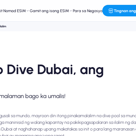
kit Nomad ESIM
Gamit ang isang ESIM
Para sa Negosyo
Tingnan ang
lalim
p Dive Dubai, ang
malaman bago ka umalis!
usali sa mundo, mayroon din itong pinakamalalim na dive pool sa mun
ga maninisid ng walang kapantay na pakikipagsapalaran sa ilalim ng d
sa Dubai at naghahanap upang makatakas sa init o para lang maranasan 
bai ay maaaring ang iyong sagot.