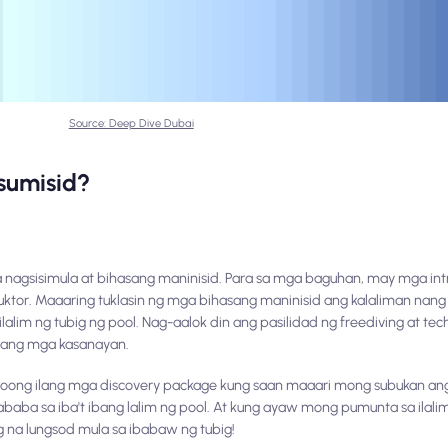
Source: Deep Dive Dubai
sumisid?
 nagsisimula at bihasang maninisid. Para sa mga baguhan, may mga int
ktor. Maaaring tuklasin ng mga bihasang maninisid ang kalaliman nan
lalim ng tubig ng pool. Nag-aalok din ang pasilidad ng freediving at tech
lang mga kasanayan.
roong ilang mga discovery package kung saan maaari mong subukan an
pababa sa iba't ibang lalim ng pool. At kung ayaw mong pumunta sa ilali
g na lungsod mula sa ibabaw ng tubig!