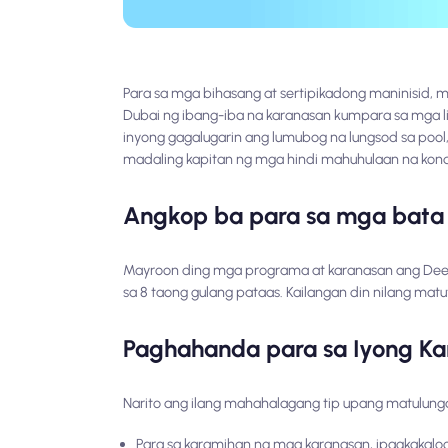
Para sa mga bihasang at sertipikadong maninisid,
Dubai ng ibang-iba na karanasan kumpara sa mga lib
inyong gagalugarin ang lumubog na lungsod sa pool, 
madaling kapitan ng mga hindi mahuhulaan na kond
Angkop ba para sa mga bata
Mayroon ding mga programa at karanasan ang Deep 
sa 8 taong gulang pataas. Kailangan din nilang ma
Paghahanda para sa Iyong Ka
Narito ang ilang mahahalagang tip upang matulun
Para sa karamihan ng mga karanasan, ipagkakalo