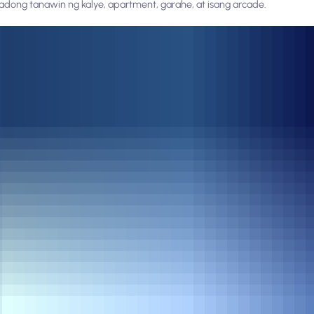
adong tanawin ng kalye, apartment, garahe, at isang arcade.