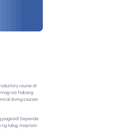
roductory course at
g mag-isa, habang
nical diving courses
g pagsisid! Depende
m ng tubig, mayroon