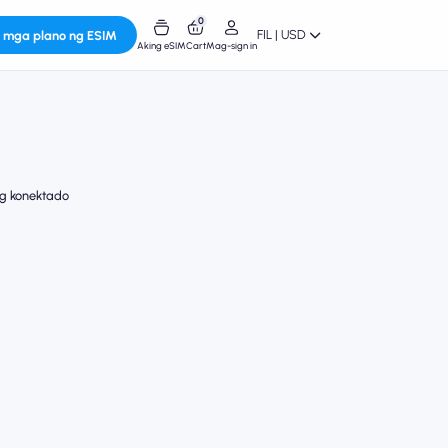
0
FIL | USD
 mga plano ng ESIM
Aking eSIM
Cart
Mag-sign in
g konektado