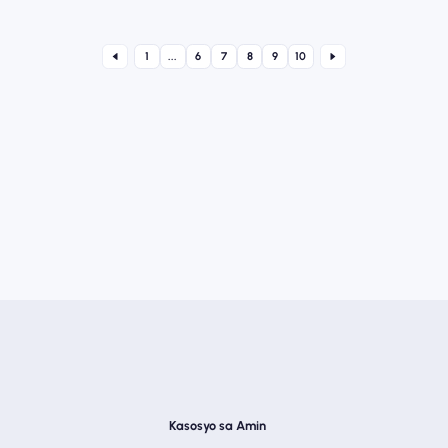
1
...
6
7
8
9
10
Kasosyo sa Amin