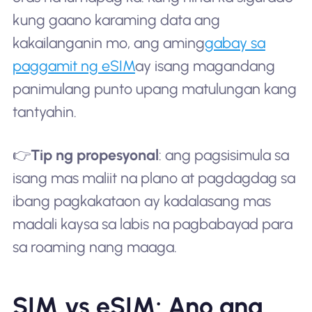
kung gaano karaming data ang
kakailanganin mo, ang aming
gabay sa
paggamit ng eSIM
ay isang magandang
panimulang punto upang matulungan kang
tantyahin.
👉
Tip ng propesyonal
: ang pagsisimula sa
isang mas maliit na plano at pagdagdag sa
ibang pagkakataon ay kadalasang mas
madali kaysa sa labis na pagbabayad para
sa roaming nang maaga.
SIM vs eSIM: Ano ang