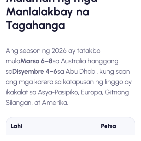
Manlalakbay na
Tagahanga
Ang season ng 2026 ay tatakbo
mula
Marso 6–8
sa Australia hanggang
sa
Disyembre 4–6
sa Abu Dhabi, kung saan
ang mga karera sa katapusan ng linggo ay
ikakalat sa Asya-Pasipiko, Europa, Gitnang
Silangan, at Amerika.
Lahi
Petsa