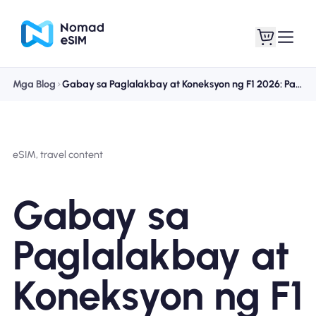
Mga Blog
Gabay sa Paglalakbay at Koneksyon ng F1 2026: Pananatiling Online sa Bawat Katapusan ng Linggo ng Karera
Mag-log In / Mag-
Ang aking
sign Up
mga esim
eSIM, travel content
Gabay sa
Mga Plano sa Tindahan
Paglalakbay at
Koneksyon ng F1
Tungkol sa eSIM