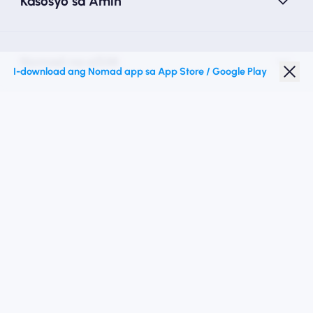
Kasosyo sa Amin
Nomad na eSIM
I-download ang Nomad app sa App Store / Google Play
Diskwento para Estudyante
Mga Nangungunang Patutunguhan
Sundan Kami