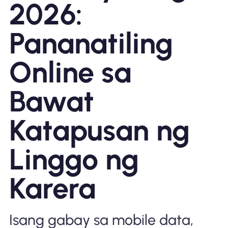
2026:
Bakit Nomad ESIM
Pananatiling
Online sa
Gamit ang isang ESIM
Bawat
Para sa Negosyo
Katapusan ng
Linggo ng
Karera
Isang gabay sa mobile data,