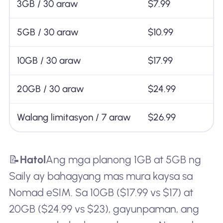
3GB / 30 araw
$7.99
5GB / 30 araw
$10.99
10GB / 30 araw
$17.99
20GB / 30 araw
$24.99
Walang limitasyon / 7 araw
$26.99
📝
Hatol
Ang mga planong 1GB at 5GB ng
Saily ay bahagyang mas mura kaysa sa
Nomad eSIM. Sa 10GB ($17.99 vs $17) at
20GB ($24.99 vs $23), gayunpaman, ang