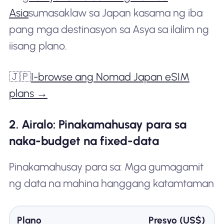
Asia
sumasaklaw sa Japan kasama ng iba
pang mga destinasyon sa Asya sa ilalim ng
iisang plano.
🇯🇵
I-browse ang Nomad Japan eSIM
plans →
2. Airalo: Pinakamahusay para sa
naka-budget na fixed-data
Pinakamahusay para sa: Mga gumagamit
ng data na mahina hanggang katamtaman
Plano
Presyo (US$)