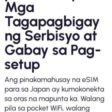
Mga
Bakit Nomad ESIM
Tagapagbigay
ng Serbisyo at
Gamit ang isang ESIM
Gabay sa Pag-
Para sa Negosyo
setup
Ang pinakamahusay na eSIM
para sa Japan ay kumokonekta
sa oras na mapunta ka. Walang
pila sa pocket WiFi, walang