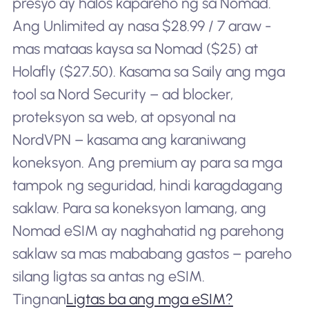
presyo ay halos kapareho ng sa Nomad.
Ang Unlimited ay nasa $28.99 / 7 araw -
mas mataas kaysa sa Nomad ($25) at
Holafly ($27.50). Kasama sa Saily ang mga
tool sa Nord Security – ad blocker,
proteksyon sa web, at opsyonal na
NordVPN – kasama ang karaniwang
koneksyon. Ang premium ay para sa mga
tampok ng seguridad, hindi karagdagang
saklaw. Para sa koneksyon lamang, ang
Nomad eSIM ay naghahatid ng parehong
saklaw sa mas mababang gastos – pareho
silang ligtas sa antas ng eSIM.
Tingnan
Ligtas ba ang mga eSIM?