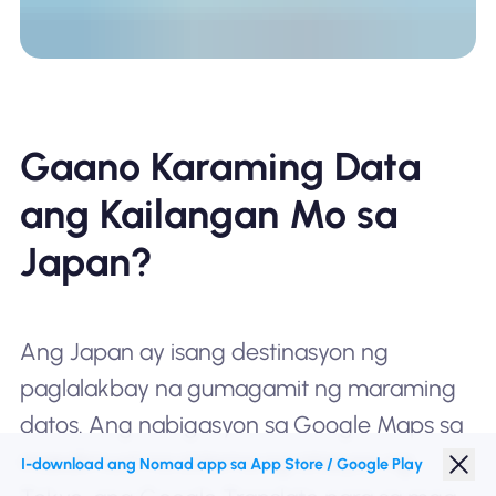
Gaano Karaming Data
ang Kailangan Mo sa
Japan?
Ang Japan ay isang destinasyon ng
paglalakbay na gumagamit ng maraming
datos. Ang nabigasyon sa Google Maps sa
masalimuot na sistema ng istasyon ng
I-download ang Nomad app sa App Store / Google Play