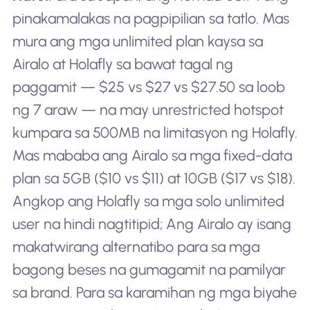
pinakamalakas na pagpipilian sa tatlo. Mas
mura ang mga unlimited plan kaysa sa
Airalo at Holafly sa bawat tagal ng
paggamit — $25 vs $27 vs $27.50 sa loob
ng 7 araw — na may unrestricted hotspot
kumpara sa 500MB na limitasyon ng Holafly.
Mas mababa ang Airalo sa mga fixed-data
plan sa 5GB ($10 vs $11) at 10GB ($17 vs $18).
Angkop ang Holafly sa mga solo unlimited
user na hindi nagtitipid; Ang Airalo ay isang
makatwirang alternatibo para sa mga
bagong beses na gumagamit na pamilyar
sa brand. Para sa karamihan ng mga biyahe