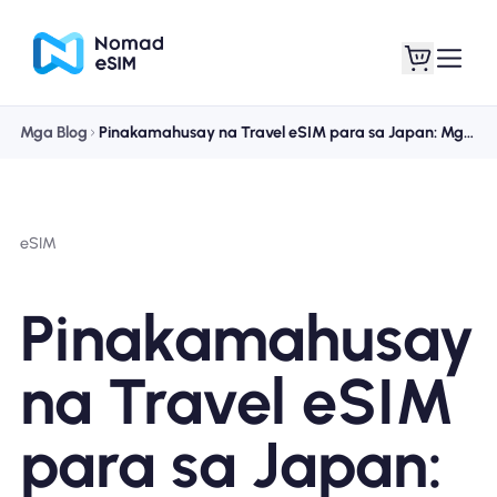
Mga Blog
Pinakamahusay na Travel eSIM para sa Japan: Mga Tagapagbigay ng Serbisyo at Gabay sa Pag-setup
Mag-log In / Mag-
Ang aking
sign Up
mga esim
eSIM
Pinakamahusay
Mga Plano sa Tindahan
na Travel eSIM
para sa Japan:
Tungkol sa eSIM