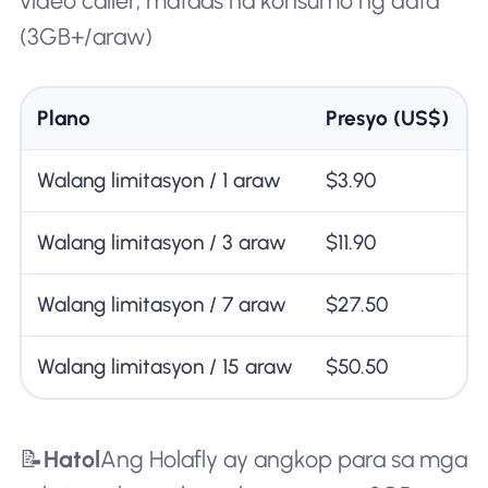
video caller, mataas na konsumo ng data
(3GB+/araw)
Plano
Presyo (US$)
Walang limitasyon / 1 araw
$3.90
Walang limitasyon / 3 araw
$11.90
Walang limitasyon / 7 araw
$27.50
Walang limitasyon / 15 araw
$50.50
📝
Hatol
Ang Holafly ay angkop para sa mga