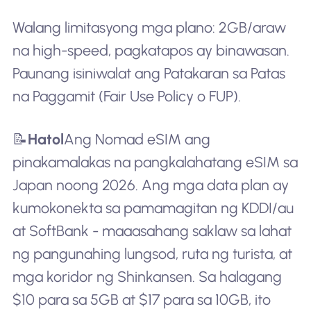
Walang limitasyong mga plano: 2GB/araw
na high-speed, pagkatapos ay binawasan.
Paunang isiniwalat ang Patakaran sa Patas
na Paggamit (Fair Use Policy o FUP).
📝
Hatol
Ang Nomad eSIM ang
pinakamalakas na pangkalahatang eSIM sa
Japan noong 2026. Ang mga data plan ay
kumokonekta sa pamamagitan ng KDDI/au
at SoftBank - maaasahang saklaw sa lahat
ng pangunahing lungsod, ruta ng turista, at
mga koridor ng Shinkansen. Sa halagang
$10 para sa 5GB at $17 para sa 10GB, ito