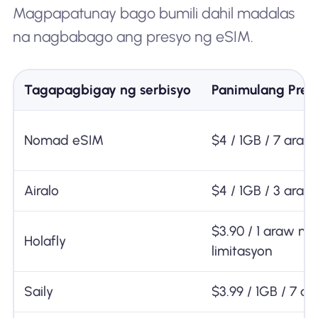
Magpapatunay bago bumili dahil madalas
na nagbabago ang presyo ng eSIM.
Tagapagbigay ng serbisyo
Panimulang Pres
Nomad eSIM
$4 / 1GB / 7 araw
Airalo
$4 / 1GB / 3 araw
$3.90 / 1 araw na
Holafly
limitasyon
Saily
$3.99 / 1GB / 7 a