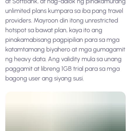
at SoftBank, at nag-aalok ng pinakamurang
unlimited plans kumpara sa iba pang travel
providers. Mayroon din itong unrestricted
hotspot sa bawat plan, kaya ito ang
pinakamabisang pagpipilian para sa mga
katamtamang biyahero at mga gumagamit
ng heavy data. Ang validity mula sa unang
paggamit at libreng 1GB trial para sa mga
bagong user ang siyang susi.