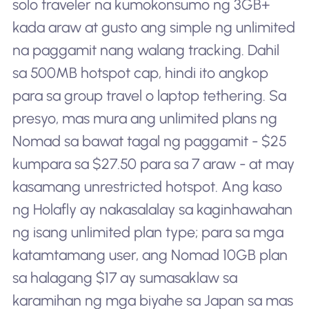
solo traveler na kumokonsumo ng 3GB+
kada araw at gusto ang simple ng unlimited
na paggamit nang walang tracking. Dahil
sa 500MB hotspot cap, hindi ito angkop
para sa group travel o laptop tethering. Sa
presyo, mas mura ang unlimited plans ng
Nomad sa bawat tagal ng paggamit - $25
kumpara sa $27.50 para sa 7 araw - at may
kasamang unrestricted hotspot. Ang kaso
ng Holafly ay nakasalalay sa kaginhawahan
ng isang unlimited plan type; para sa mga
katamtamang user, ang Nomad 10GB plan
sa halagang $17 ay sumasaklaw sa
karamihan ng mga biyahe sa Japan sa mas