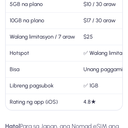
5GB na plano
$10 / 30 araw
10GB na plano
$17 / 30 araw
Walang limitasyon / 7 araw
$25
Hotspot
✅ Walang limitasy
Bisa
Unang paggamit
Libreng pagsubok
✅ 1GB
Rating ng app (iOS)
4.8★
Hatol
Para sa Japan, ang Nomad eSIM ang