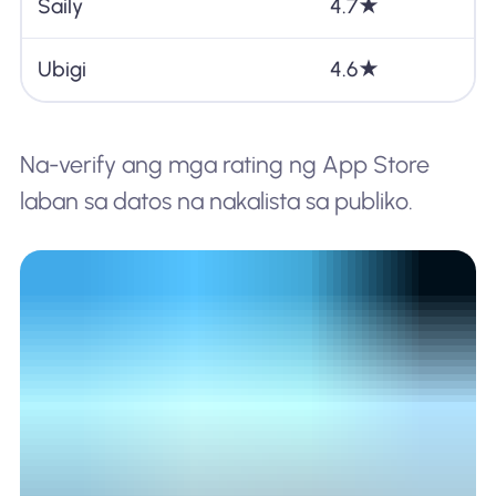
Saily
4.7★
Ubigi
4.6★
Na-verify ang mga rating ng App Store
laban sa datos na nakalista sa publiko.