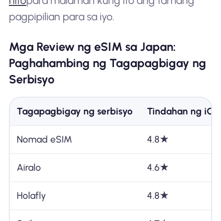
nito
para malaman kung ito ang tamang
pagpipilian para sa iyo.
Mga Review ng eSIM sa Japan:
Paghahambing ng Tagapagbigay ng
Serbisyo
Tagapagbigay ng serbisyo
Tindahan ng iO
Nomad eSIM
4.8★
Airalo
4.6★
Holafly
4.8★