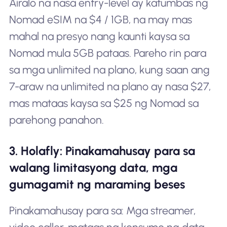
Airalo na nasa entry-level ay katumbas ng
Nomad eSIM na $4 / 1GB, na may mas
mahal na presyo nang kaunti kaysa sa
Nomad mula 5GB pataas. Pareho rin para
sa mga unlimited na plano, kung saan ang
7-araw na unlimited na plano ay nasa $27,
mas mataas kaysa sa $25 ng Nomad sa
parehong panahon.
3. Holafly: Pinakamahusay para sa
walang limitasyong data, mga
gumagamit ng maraming beses
Pinakamahusay para sa: Mga streamer,