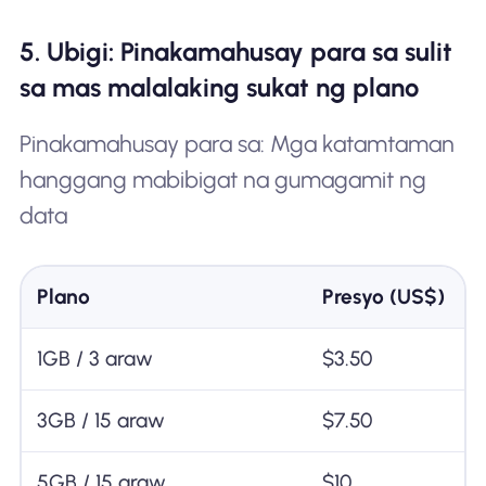
5. Ubigi: Pinakamahusay para sa sulit
sa mas malalaking sukat ng plano
Pinakamahusay para sa: Mga katamtaman
hanggang mabibigat na gumagamit ng
data
Plano
Presyo (US$)
1GB / 3 araw
$3.50
3GB / 15 araw
$7.50
5GB / 15 araw
$10