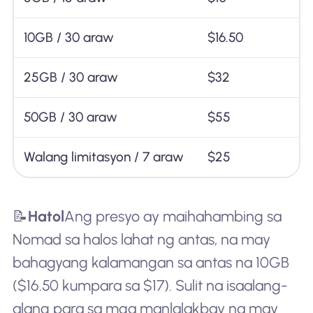
10GB / 30 araw
$16.50
25GB / 30 araw
$32
50GB / 30 araw
$55
Walang limitasyon / 7 araw
$25
📝
Hatol
Ang presyo ay maihahambing sa
Nomad sa halos lahat ng antas, na may
bahagyang kalamangan sa antas na 10GB
($16.50 kumpara sa $17). Sulit na isaalang-
alang para sa mga manlalakbay na may