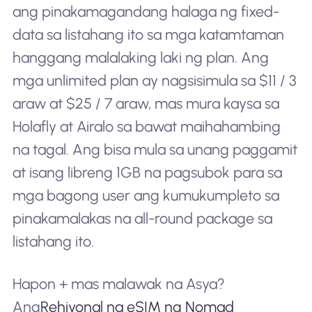
ang pinakamagandang halaga ng fixed-
data sa listahang ito sa mga katamtaman
hanggang malalaking laki ng plan. Ang
mga unlimited plan ay nagsisimula sa $11 / 3
araw at $25 / 7 araw, mas mura kaysa sa
Holafly at Airalo sa bawat maihahambing
na tagal. Ang bisa mula sa unang paggamit
at isang libreng 1GB na pagsubok para sa
mga bagong user ang kumukumpleto sa
pinakamalakas na all-round package sa
listahang ito.
Hapon + mas malawak na Asya?
Ang
Rehiyonal na eSIM ng Nomad