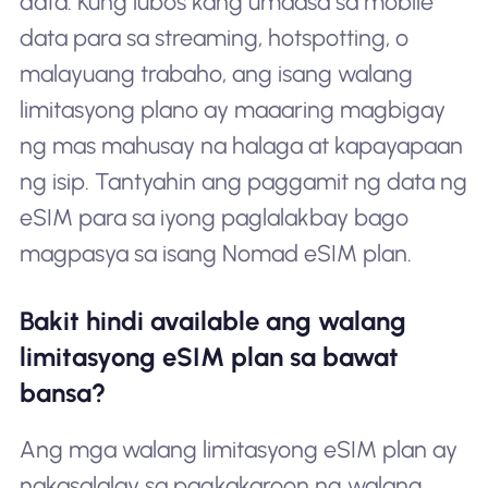
data. Kung lubos kang umaasa sa mobile
data para sa streaming, hotspotting, o
malayuang trabaho, ang isang walang
limitasyong plano ay maaaring magbigay
ng mas mahusay na halaga at kapayapaan
ng isip. Tantyahin ang paggamit ng data ng
eSIM para sa iyong paglalakbay bago
magpasya sa isang Nomad eSIM plan.
Bakit hindi available ang walang
limitasyong eSIM plan sa bawat
bansa?
Ang mga walang limitasyong eSIM plan ay
nakasalalay sa pagkakaroon ng walang