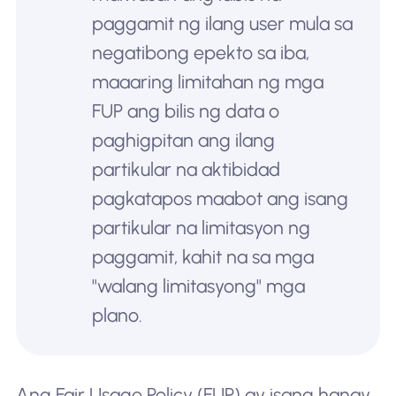
paggamit ng ilang user mula sa
negatibong epekto sa iba,
maaaring limitahan ng mga
FUP ang bilis ng data o
paghigpitan ang ilang
partikular na aktibidad
pagkatapos maabot ang isang
partikular na limitasyon ng
paggamit, kahit na sa mga
"walang limitasyong" mga
plano.
Ang Fair Usage Policy (FUP) ay isang hanay