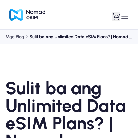
Mga Blog
Sulit ba ang Unlimited Data eSIM Plans? | Nomad na eSIM
Mag-log In / Mag-
Ang aking
sign Up
mga esim
Sulit ba ang
Mga Plano sa Tindahan
Unlimited Data
eSIM Plans? |
Tungkol sa eSIM