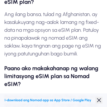
eSIM plan?
Ang ilang bansa, tulad ng Afghanistan, ay
kasalukuyang nag-aalok lamang ng fixed-
data na mga opsyon sa eSIM plan. Patuloy
na pinapalawak ng nomad eSIM ang
saklaw, kaya tingnan ang page ng eSIM ng
iyong patutunguhan bago bumili.
Paano ako makakahanap ng walang
limitasyong eSIM plan sa Nomad
eSIM?
Bisitahin ang Nomad eSIM Plans, piliin ang
I-download ang Nomad app sa App Store / Google Play
iyong patutunguhan, at hanapin ang label