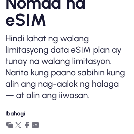
Nomad na
Bakit Nomad ESIM
eSIM
Hindi lahat ng walang
Gamit ang isang ESIM
limitasyong data eSIM plan ay
tunay na walang limitasyon.
Para sa Negosyo
Narito kung paano sabihin kung
alin ang nag-aalok ng halaga
— at alin ang iiwasan.
Ibahagi