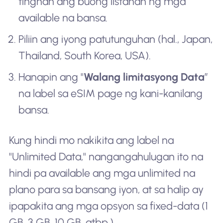
tingnan ang buong listahan ng mga
available na bansa.
Piliin ang iyong patutunguhan (hal., Japan,
Thailand, South Korea, USA).
Hanapin ang "
Walang limitasyong Data
”
na label sa eSIM page ng kani-kanilang
bansa.
Kung hindi mo nakikita ang label na
"Unlimited Data," nangangahulugan ito na
hindi pa available ang mga unlimited na
plano para sa bansang iyon, at sa halip ay
ipapakita ang mga opsyon sa fixed-data (1
GB, 3 GB, 10 GB, atbp.).