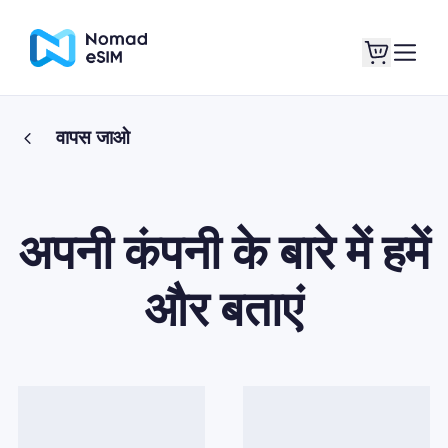
वापस जाओ
लॉगइन साइनअप
मेरे eSIM
अपनी कंपनी के बारे में हमें
दुकान की योजना
और बताएं
ई-सिम के बारे में