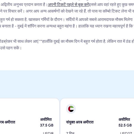
अद्वितीय अनुभव प्रदान करता है।
अपनी टिकटें पहले से बुक करें
इससे आप वहां रहते हुए कुछ स
ेने पर विचार करें। अगर आप अन्य आकर्षणों को देखने जा रहे हैं, तो पास या कॉम्बो टिकट लेना भी 
सम बहुत गर्म हो सकता है, खासकर गर्मियों के दौरान। सर्दियों में आपको सबसे आरामदायक मौसम मिल
बनाता है - दुबई में शॉपिंग करना अन्यथा बहुत महंगा है। हालांकि यह ध्यान रखना महत्वपूर्ण है कि 
डब्रेकर भी साथ लेकर आएं:**हालाँकि दुबई का मौसम दिन में बहुत गर्म होता है, लेकिन रात में ठं
प उसे पहन सकें।
असीमित
असीमित
अरब अमीरात
संयुक्त अरब अमीरात
37.5
GB
52.5
GB
USD
18
USD
27
7 दिन