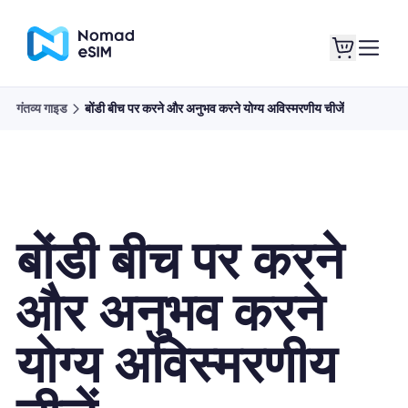
गंतव्य गाइड
बोंडी बीच पर करने और अनुभव करने योग्य अविस्मरणीय चीजें
लॉगइन साइनअप
मेरे eSIM
बोंडी बीच पर करने
दुकान की योजना
और अनुभव करने
योग्य अविस्मरणीय
ई-सिम के बारे में