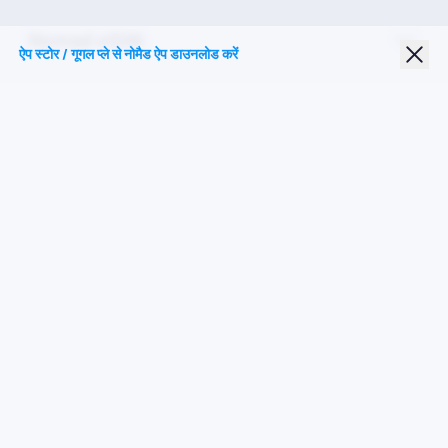
Nomad eSIM
ऐप स्टोर / गूगल प्ले से नोमैड ऐप डाउनलोड करें
छात्र छूट
शीर्ष गंतव्य
हमारे पर का पालन करें