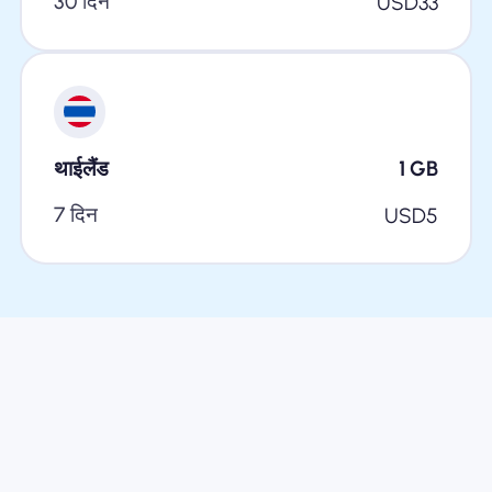
30 दिन
USD
33
थाईलैंड
1
GB
7 दिन
USD
5