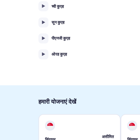
च्वी कुएह
सून कुएह
पीएनजी कुएह
ओरह कुएह
हमारी योजनाएं देखें
असीमित
सिंगापुर
सिंगापुर