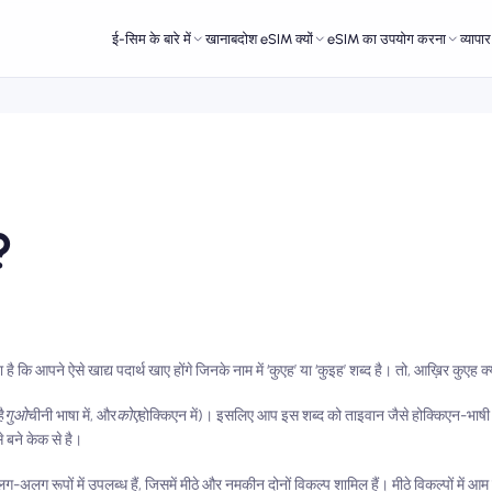
ई-सिम के बारे में
खानाबदोश eSIM क्यों
eSIM का उपयोग करना
व्यापा
?
है कि आपने ऐसे खाद्य पदार्थ खाए होंगे जिनके नाम में ‘कुएह’ या ‘कुइह’ शब्द है। तो, आख़िर कुएह क्
ै
गुओ
चीनी भाषा में, और
कोए
होक्किएन में)। इसलिए आप इस शब्द को ताइवान जैसे होक्किएन-भाषी क्षेत
 बने केक से है।
अलग-अलग रूपों में उपलब्ध हैं, जिसमें मीठे और नमकीन दोनों विकल्प शामिल हैं। मीठे विकल्पों में