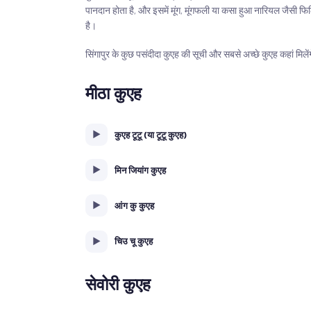
पानदान होता है, और इसमें मूंग, मूंगफली या कसा हुआ नारियल जैसी फ
है।
सिंगापुर के कुछ पसंदीदा कुएह की सूची और सबसे अच्छे कुएह कहां मिलेंग
मीठा कुएह
कुएह टूटू (या टूटू कुएह)
मिन जियांग कुएह
आंग कु कुएह
चिउ चू कुएह
सेवोरी कुएह